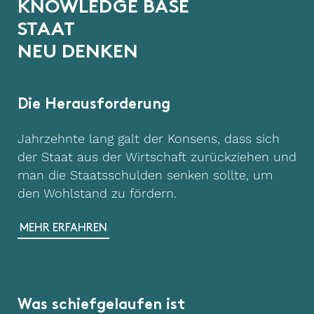
K
N
O
W
L
E
D
G
E
B
A
S
E
S
T
A
A
T
N
E
U
D
E
N
K
E
N
Die Herausforderung
Jahrzehnte lang galt der Konsens, dass sich
der Staat aus der Wirtschaft zurückziehen und
man die Staatsschulden senken sollte, um
den Wohlstand zu fördern.
MEHR ERFAHREN
Was schiefgelaufen ist