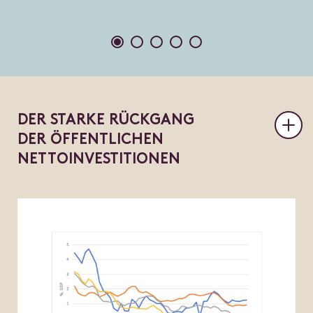
D
E
R
S
T
A
R
K
E
R
Ü
C
K
G
A
N
G
D
E
R
Ö
F
F
E
N
T
L
I
C
H
E
N
N
E
T
T
O
I
N
V
E
S
T
I
T
I
O
N
E
N