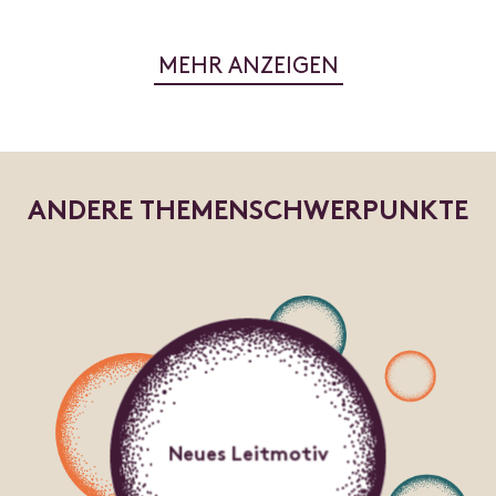
MEHR ANZEIGEN
A
N
D
E
R
E
T
H
E
M
E
N
S
C
H
W
E
R
P
U
N
K
T
E
Neues Leitmotiv