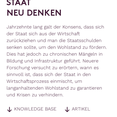
S
T
A
A
T
N
E
U
D
E
N
K
E
N
Jahrzehnte lang galt der Konsens, dass sich
der Staat sich aus der Wirtschaft
zurückziehen und man die Staatsschulden
senken sollte, um den Wohlstand zu fördern.
Dies hat jedoch zu chronischen Mängeln in
Bildung und Infrastruktur geführt. Neuere
Forschung versucht zu erörtern, wann es
sinnvoll ist, dass sich der Staat in den
Wirtschaftsprozess einmischt, um
langanhaltenden Wohlstand zu garantieren
und Krisen zu verhindern.
KNOWLEDGE BASE
ARTIKEL