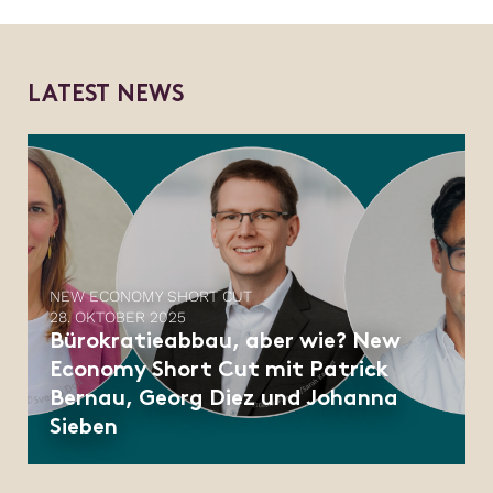
L
A
T
E
S
T
N
E
W
S
NEW ECONOMY SHORT CUT
28. OKTOBER 2025
Bürokratieabbau, aber wie? New
Economy Short Cut mit Patrick
Bernau, Georg Diez und Johanna
Sieben