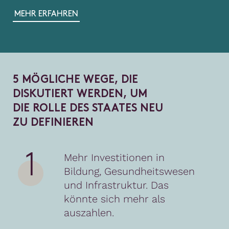
MEHR ERFAHREN
5
M
Ö
G
L
I
C
H
E
W
E
G
E
,
D
I
E
D
I
S
K
U
T
I
E
R
T
W
E
R
D
E
N
,
U
M
D
I
E
R
O
L
L
E
D
E
S
S
T
A
A
T
E
S
N
E
U
Z
U
D
E
F
I
N
I
E
R
E
N
1
Mehr Investitionen in
Bildung, Gesundheitswesen
und Infrastruktur. Das
könnte sich mehr als
auszahlen.