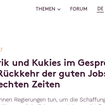
DE
THEMEN
FORUM
AT
r
i
k
u
n
d
K
u
k
i
e
s
i
m
G
e
s
p
r
R
ü
c
k
k
e
h
r
d
e
r
g
u
t
e
n
J
o
b
e
c
h
t
e
n
Z
e
i
t
e
n
nen Regierungen tun, um die Schaffung