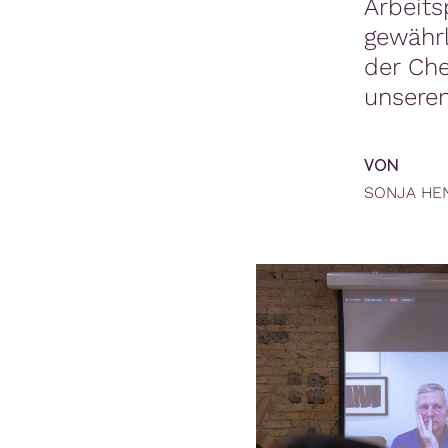
Arbeits
gewährl
der Che
unsere
VON
SONJA HE