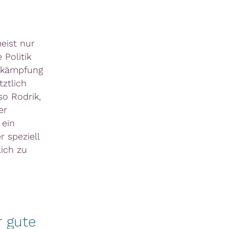
eist nur
Politik
Bekämpfung
ztlich
so Rodrik,
er
 ein
r speziell
lich zu
r gute