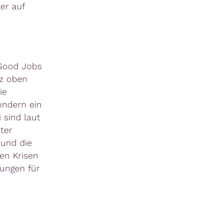
er auf
 Good Jobs
nz oben
ie
ondern ein
 sind laut
ter
 und die
len Krisen
zungen für