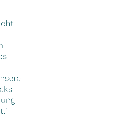
eht -
m
es
r
unsere
ocks
hung
."