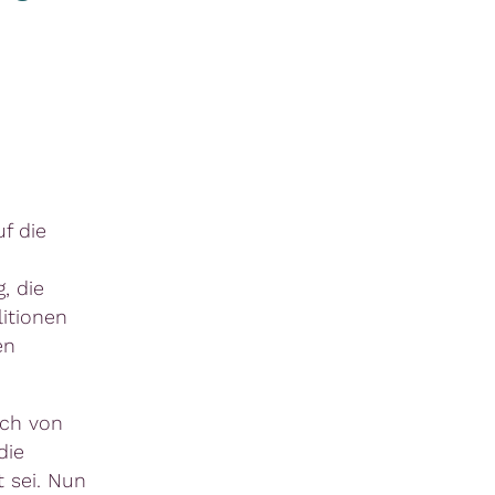
uf die
, die
litionen
en
ich von
die
 sei. Nun