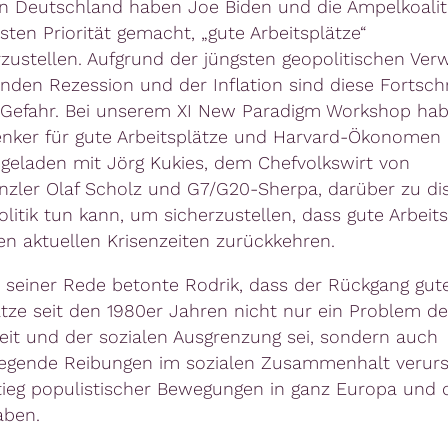
in Deutschland haben Joe Biden und die Ampelkoalit
sten Priorität gemacht, „gute Arbeitsplätze“
zustellen. Aufgrund der jüngsten geopolitischen Ver
nden Rezession und der Inflation sind diese Fortschr
 Gefahr. Bei unserem XI New Paradigm Workshop hab
nker für gute Arbeitsplätze und Harvard-Ökonomen 
ngeladen mit Jörg Kukies, dem Chefvolkswirt von
zler Olaf Scholz und G7/G20-Sherpa, darüber zu dis
olitik tun kann, um sicherzustellen, dass gute Arbeit
en aktuellen Krisenzeiten zurückkehren.
 seiner Rede betonte Rodrik, dass der Rückgang gut
ätze seit den 1980er Jahren nicht nur ein Problem de
eit und der sozialen Ausgrenzung sei, sondern auch
gende Reibungen im sozialen Zusammenhalt verurs
ieg populistischer Bewegungen in ganz Europa und
aben.