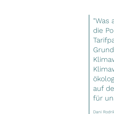
"Was 
die Po
Tarifp
Grund
Klima
Klima
ökolog
auf d
für un
Dani Rodri