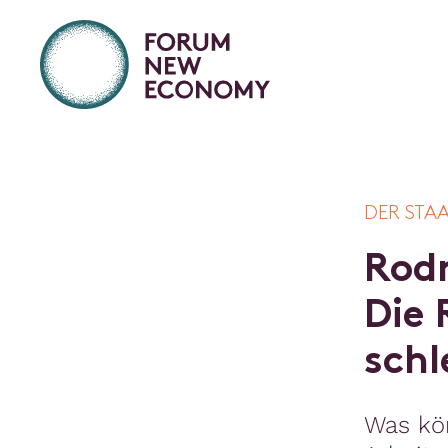
DER STA
R
o
d
D
i
e
s
c
h
l
Was kön