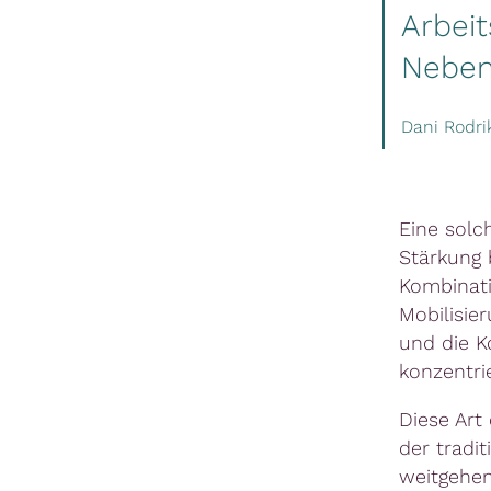
Arbeit
Neben
Dani Rodri
Eine solch
Stärkung 
Kombinati
Mobilisie
und die K
konzentri
Diese Art 
der tradit
weitgehen