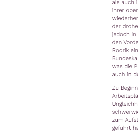
als auch 
ihrer ober
wiederher
der drohe
jedoch in
den Vorde
Rodrik ei
Bundeskan
was die P
auch in d
Zu Beginn
Arbeitspl
Ungleichh
schwerwie
zum Aufst
geführt h