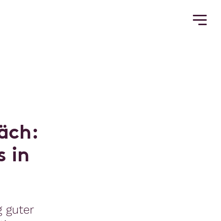
ä
c
h
:
s
i
n
 guter