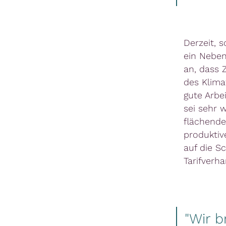
Derzeit, 
ein Neben
an, dass 
des Klima
gute Arbe
sei sehr 
flächende
produktive
auf die S
Tarifverh
"Wir b