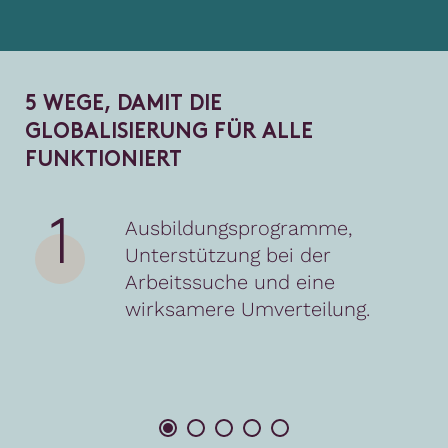
5
W
E
G
E
,
D
A
M
I
T
D
I
E
G
L
O
B
A
L
I
S
I
E
R
U
N
G
F
Ü
R
A
L
L
E
F
U
N
K
T
I
O
N
I
E
R
T
1
Ausbildungsprogramme,
Unterstützung bei der
Arbeitssuche und eine
wirksamere Umverteilung.