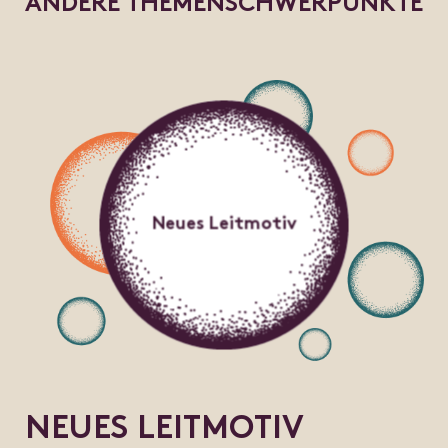
A
N
D
E
R
E
T
H
E
M
E
N
S
C
H
W
E
R
P
U
N
K
T
E
Neues Leitmotiv
NEUES LEITMOTIV