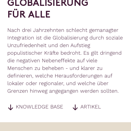
G
L
O
B
A
L
I
S
I
E
R
U
N
G
F
Ü
R
A
L
L
E
Nach drei Jahrzehnten schlecht gemanagter
Integration ist die Globalisierung durch soziale
Unzufriedenheit und den Aufstieg
populistischer Kräfte bedroht. Es gilt dringend
die negativen Nebeneffekte auf viele
Menschen zu beheben - und klarer zu
definieren, welche Herausforderungen auf
lokaler oder regionaler, und welche über
Grenzen hinweg angegangen werden sollten.
KNOWLEDGE BASE
ARTIKEL