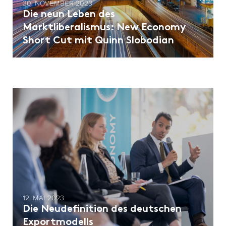
30. NOVEMBER 2023
Die neun Leben des
Marktliberalismus: New Economy
Short Cut mit Quinn Slobodian
12. MAI 2023
Die Neudefinition des deutschen
Exportmodells