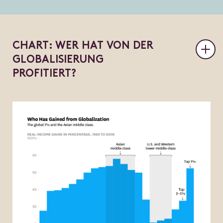
C
H
A
R
T
:
W
E
R
H
A
T
V
O
N
D
E
R
G
L
O
B
A
L
I
S
I
E
R
U
N
G
P
R
O
F
I
T
I
E
R
T
?