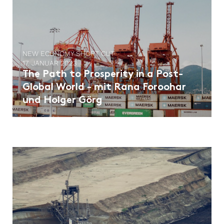
NEW ECONOMY SHORT CUT
17. JANUAR 2023
The Path to Prosperity in a Post-
Global World - mit Rana Foroohar
und Holger Görg