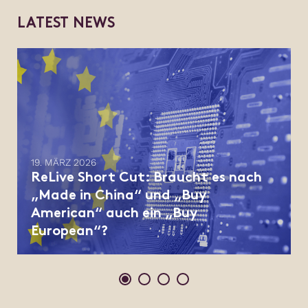
L
A
T
E
S
T
N
E
W
S
19. MÄRZ 2026
ReLive Short Cut: Braucht es nach
„Made in China“ und „Buy
American“ auch ein „Buy
European“?