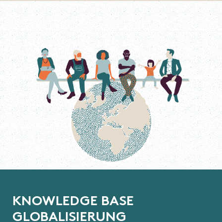
K
N
O
W
L
E
D
G
E
B
A
S
E
G
L
O
B
A
L
I
S
I
E
R
U
N
G