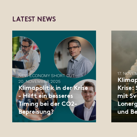
L
A
T
E
S
T
N
E
W
S
17. NOVE
NEW ECONOMY SHORT CUT
Klimap
20. NOVEMBER 2025
Klimapolitik in der Krise
Krise:
- Hilft ein besseres
mit Sv
Timing bei der CO2-
Lonerg
Bepreisung?
und B