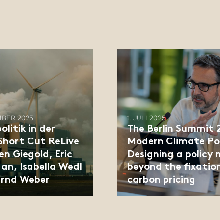
MBER 2025
1. JULI 2025
olitik in der
The Berlin Summit 
 Short Cut ReLive
Modern Climate Pol
en Giegold, Eric
Designing a policy 
an, Isabella Wedl
beyond the fixatio
ernd Weber
carbon pricing