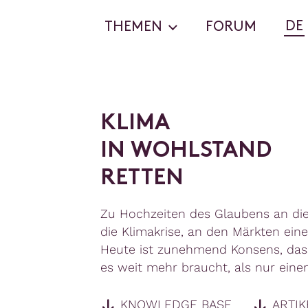
DE
THEMEN
FORUM
K
L
I
M
A
I
N
W
O
H
L
S
T
A
N
D
R
E
T
T
E
N
Zu Hochzeiten des Glaubens an die 
die Klimakrise, an den Märkten ein
Heute ist zunehmend Konsens, dass
es weit mehr braucht, als nur einen
KNOWLEDGE BASE
ARTIK