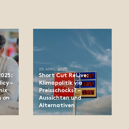
29. APRIL 2025
2025:
Short Cut ReLive:
icy –
Klimapolitik via
mix
Preisschocks? –
n on
Aussichten und
Alternativen