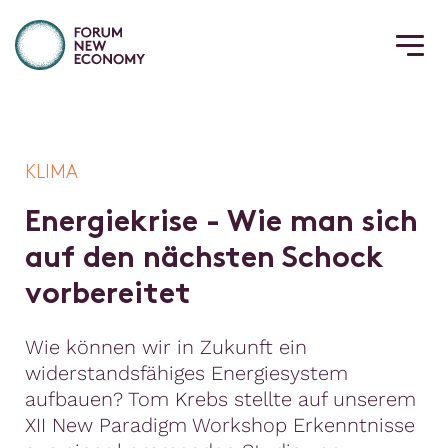
KLIMA
E
n
e
r
g
i
e
k
r
i
s
e
-
W
i
e
m
a
n
s
i
c
h
a
u
f
d
e
n
n
ä
c
h
s
t
e
n
S
c
h
o
c
k
v
o
r
b
e
r
e
i
t
e
t
Wie können wir in Zukunft ein
widerstandsfähiges Energiesystem
aufbauen? Tom Krebs stellte auf unserem
XII New Paradigm Workshop Erkenntnisse