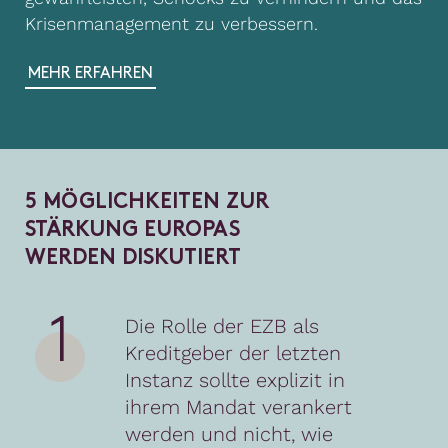
Krisenmanagement zu verbessern.
MEHR ERFAHREN
5
M
Ö
G
L
I
C
H
K
E
I
T
E
N
Z
U
R
S
T
Ä
R
K
U
N
G
E
U
R
O
P
A
S
W
E
R
D
E
N
D
I
S
K
U
T
I
E
R
T
1
Die Rolle der EZB als
Kreditgeber der letzten
Instanz sollte explizit in
ihrem Mandat verankert
werden und nicht, wie