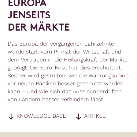
E
U
R
O
P
A
J
E
N
S
E
I
T
S
D
E
R
M
Ä
R
K
T
E
Das Europa der vergangenen Jahrzehnte
wurde stark vom Primat der Wirtschaft und
dem Vertrauen in die Heilungskraft der Märkte
geprägt. Die Euro-Krise hat dies erschüttert.
Seither wird gestritten, wie die Währungsunion
vor neuen Paniken besser geschützt werden
kann – und wie sich das Auseinanderdriften
von Ländern besser verhindern lässt.
KNOWLEDGE BASE
ARTIKEL