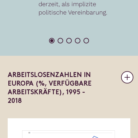
derzeit, als implizite
politische Vereinbarung.
A
R
B
E
I
T
S
L
O
S
E
N
Z
A
H
L
E
N
I
N
E
U
R
O
P
A
(
%
,
V
E
R
F
Ü
G
B
A
R
E
A
R
B
E
I
T
S
K
R
Ä
F
T
E
)
,
1
9
9
5
-
2
0
1
8