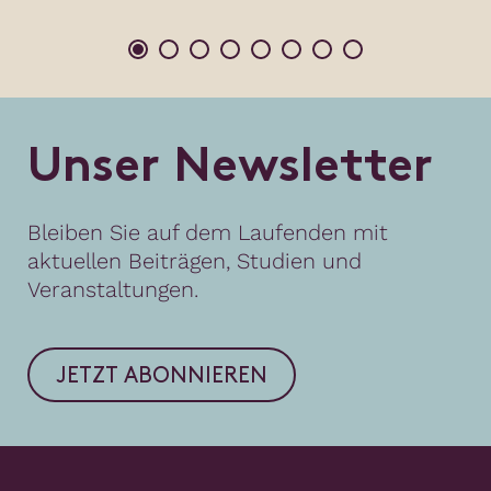
U
n
s
e
r
N
e
w
s
l
e
t
t
e
r
Bleiben Sie auf dem Laufenden mit
aktuellen Beiträgen, Studien und
Veranstaltungen.
JETZT ABONNIEREN