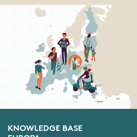
K
N
O
W
L
E
D
G
E
B
A
S
E