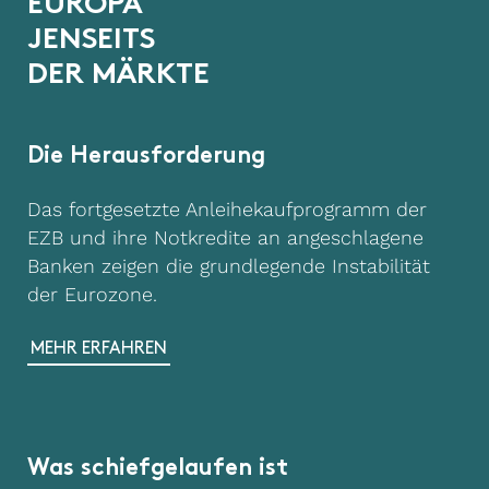
E
U
R
O
P
A
J
E
N
S
E
I
T
S
D
E
R
M
Ä
R
K
T
E
Die Herausforderung
Das fortgesetzte Anleihekaufprogramm der
EZB und ihre Notkredite an angeschlagene
Banken zeigen die grundlegende Instabilität
der Eurozone.
MEHR ERFAHREN
Was schiefgelaufen ist