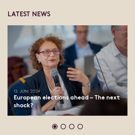
L
A
T
E
S
T
N
E
W
S
13. JUNI 2024
European elections ahead – The next
shock?