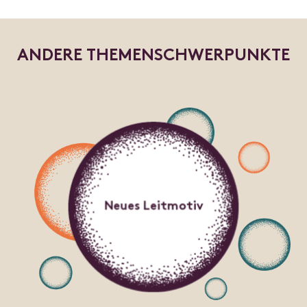
A
N
D
E
R
E
T
H
E
M
E
N
S
C
H
W
E
R
P
U
N
K
T
E
Neues Leitmotiv