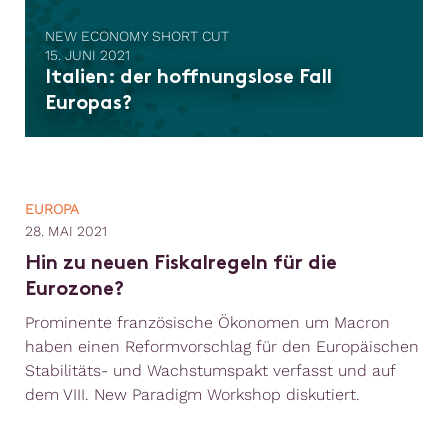
NEW ECONOMY SHORT CUT
15. JUNI 2021
Italien: der hoffnungslose Fall
Europas?
EUROPA
28. MAI 2021
Hin zu neuen Fiskalregeln für die
Eurozone?
Prominente französische Ökonomen um Macron
haben einen Reformvorschlag für den Europäischen
Stabilitäts- und Wachstumspakt verfasst und auf
dem VIII. New Paradigm Workshop diskutiert.