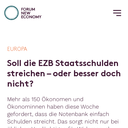
EUROPA
S
o
l
l
d
i
e
E
Z
B
S
t
a
a
t
s
s
c
h
u
l
d
e
n
s
t
r
e
i
c
h
e
n
–
o
d
e
r
b
e
s
s
e
r
d
o
c
h
n
i
c
h
t
?
Mehr als 150 Ökonomen und
Ökonominnen haben diese Woche
gefordert, dass die Notenbank einfach
Schulden streicht. Das sorgt nicht nur bei