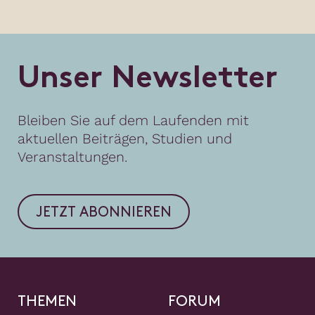
U
n
s
e
r
N
e
w
s
l
e
t
t
e
r
Bleiben Sie auf dem Laufenden mit
aktuellen Beiträgen, Studien und
Veranstaltungen.
JETZT ABONNIEREN
THEMEN
FORUM