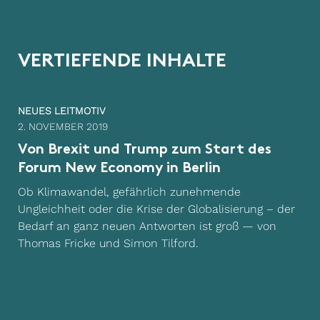
V
E
R
T
I
E
F
E
N
D
E
I
N
H
A
L
T
E
NEUES LEITMOTIV
2. NOVEMBER 2019
Von Brexit und Trump zum Start des
Forum New Economy in Berlin
Ob Klimawandel, gefährlich zunehmende
Ungleichheit oder die Krise der Globalisierung – der
Bedarf an ganz neuen Antworten ist groß — von
Thomas Fricke und Simon Tilford.