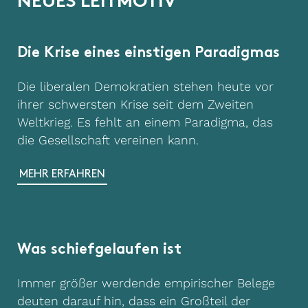
N
E
U
E
S
L
E
I
T
M
O
T
I
V
Die Krise eines einstigen Paradigmas
Die liberalen Demokratien stehen heute vor
ihrer schwersten Krise seit dem Zweiten
Weltkrieg. Es fehlt an einem Paradigma, das
die Gesellschaft vereinen kann.
MEHR ERFAHREN
Was schiefgelaufen ist
Immer größer werdende empirischer Belege
deuten darauf hin, dass ein Großteil der