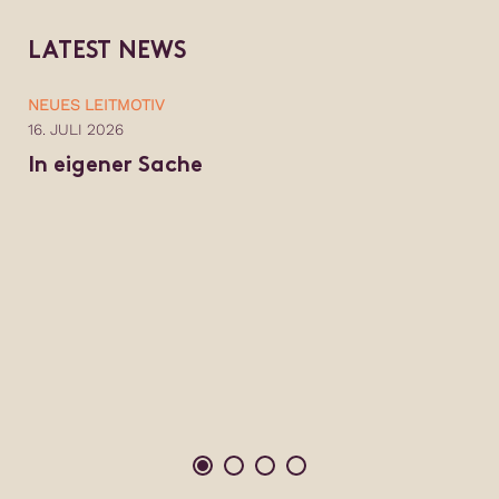
L
A
T
E
S
T
N
E
W
S
NEUES LEITMOTIV
16. JULI 2026
In eigener Sache