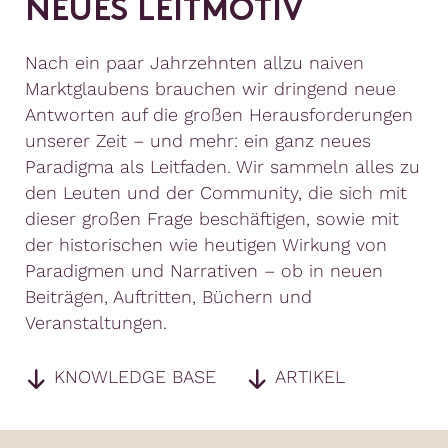
N
E
U
E
S
L
E
I
T
M
O
T
I
V
Nach ein paar Jahrzehnten allzu naiven
Marktglaubens brauchen wir dringend neue
Antworten auf die großen Herausforderungen
unserer Zeit – und mehr: ein ganz neues
Paradigma als Leitfaden. Wir sammeln alles zu
den Leuten und der Community, die sich mit
dieser großen Frage beschäftigen, sowie mit
der historischen wie heutigen Wirkung von
Paradigmen und Narrativen – ob in neuen
Beiträgen, Auftritten, Büchern und
Veranstaltungen.
KNOWLEDGE BASE
ARTIKEL