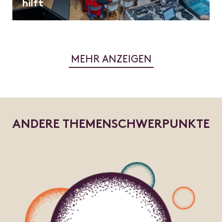
hilft
MEHR ANZEIGEN
A
N
D
E
R
E
T
H
E
M
E
N
S
C
H
W
E
R
P
U
N
K
T
E