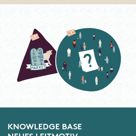
K
N
O
W
L
E
D
G
E
B
A
S
E