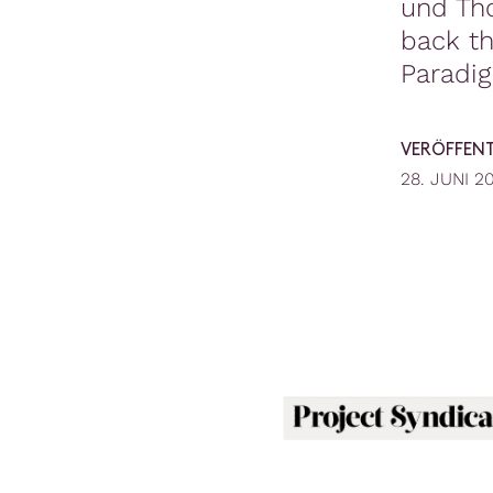
und Tho
back th
Paradig
VERÖFFEN
28. JUNI 2