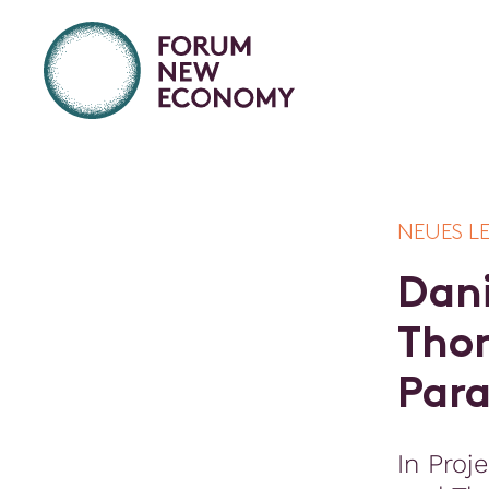
NEUES L
D
a
n
T
h
o
P
a
r
In Proj