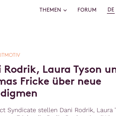
DE
THEMEN
FORUM
EITMOTIV
i
R
o
d
r
i
k
,
L
a
u
r
a
T
y
s
o
n
u
m
a
s
F
r
i
c
k
e
ü
b
e
r
n
e
u
e
a
d
i
g
m
e
n
ect Syndicate stellen Dani Rodrik, Laura