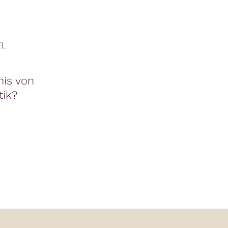
EL
nis von
tik?