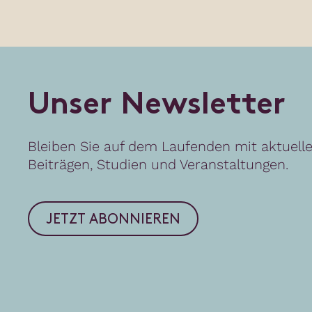
U
n
s
e
r
N
e
w
s
l
e
t
t
e
r
Bleiben Sie auf dem Laufenden mit aktuell
Beiträgen, Studien und Veranstaltungen.
JETZT ABONNIEREN