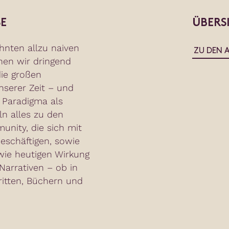
E
ÜBERS
hnten allzu naiven
ZU DEN 
hen wir dringend
ie großen
serer Zeit – und
 Paradigma als
ln alles zu den
nity, die sich mit
eschäftigen, sowie
wie heutigen Wirkung
arrativen – ob in
ritten, Büchern und