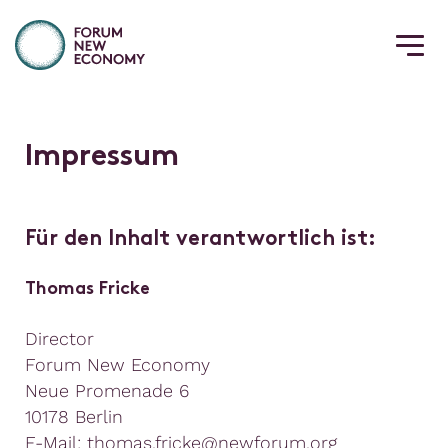
I
m
p
r
e
s
s
u
m
Für den Inhalt verantwortlich ist:
Thomas Fricke
Director
Forum New Economy
Neue Promenade 6
10178 Berlin
E-Mail: thomas.fricke@newforum.org