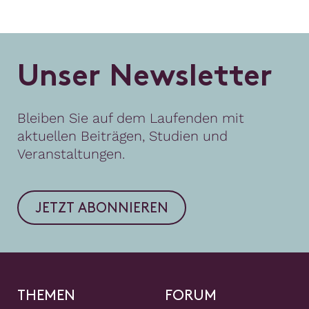
U
n
s
e
r
N
e
w
s
l
e
t
t
e
r
Bleiben Sie auf dem Laufenden mit
aktuellen Beiträgen, Studien und
Veranstaltungen.
JETZT ABONNIEREN
THEMEN
FORUM