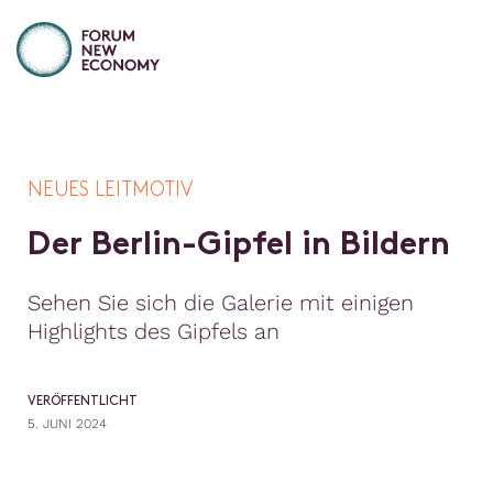
NEUES LEITMOTIV
D
e
r
B
e
r
l
i
n
-
G
i
p
f
e
l
i
n
B
i
l
d
e
r
n
Sehen Sie sich die Galerie mit einigen
Highlights des Gipfels an
VERÖFFENTLICHT
5. JUNI 2024