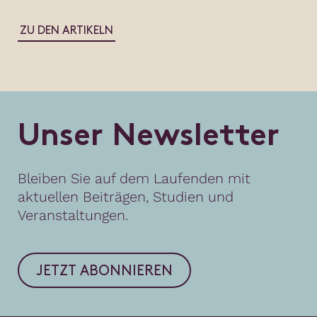
ZU DEN ARTIKELN
U
n
s
e
r
N
e
w
s
l
e
t
t
e
r
Bleiben Sie auf dem Laufenden mit
aktuellen Beiträgen, Studien und
Veranstaltungen.
JETZT ABONNIEREN