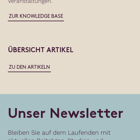
Veranstaltungen.
ZUR KNOWLEDGE BASE
ÜBERSICHT ARTIKEL
ZU DEN ARTIKELN
U
n
s
e
r
N
e
w
s
l
e
t
t
e
r
Bleiben Sie auf dem Laufenden mit