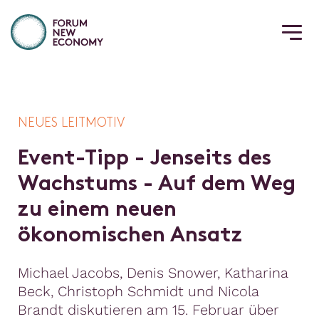
NEUES LEITMOTIV
E
v
e
n
t
-
T
i
p
p
-
J
e
n
s
e
i
t
s
d
e
s
W
a
c
h
s
t
u
m
s
-
A
u
f
d
e
m
W
e
g
z
u
e
i
n
e
m
n
e
u
e
n
ö
k
o
n
o
m
i
s
c
h
e
n
A
n
s
a
t
z
Michael Jacobs, Denis Snower, Katharina
Beck, Christoph Schmidt und Nicola
Brandt diskutieren am 15. Februar über