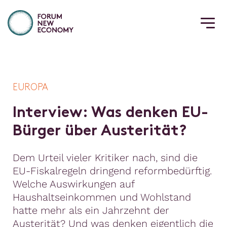
EUROPA
I
n
t
e
r
v
i
e
w
:
W
a
s
d
e
n
k
e
n
E
U
-
B
ü
r
g
e
r
ü
b
e
r
A
u
s
t
e
r
i
t
ä
t
?
Dem Urteil vieler Kritiker nach, sind die
EU-Fiskalregeln dringend reformbedürftig.
Welche Auswirkungen auf
Haushaltseinkommen und Wohlstand
hatte mehr als ein Jahrzehnt der
Austerität? Und was denken eigentlich die