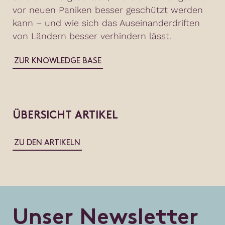
vor neuen Paniken besser geschützt werden
kann – und wie sich das Auseinanderdriften
von Ländern besser verhindern lässt.
ZUR KNOWLEDGE BASE
ÜBERSICHT ARTIKEL
ZU DEN ARTIKELN
U
n
s
e
r
N
e
w
s
l
e
t
t
e
r