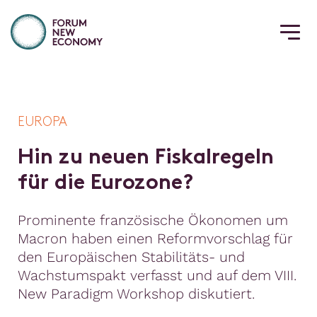
EUROPA
H
i
n
z
u
n
e
u
e
n
F
i
s
k
a
l
r
e
g
e
l
n
f
ü
r
d
i
e
E
u
r
o
z
o
n
e
?
Prominente französische Ökonomen um
Macron haben einen Reformvorschlag für
den Europäischen Stabilitäts- und
Wachstumspakt verfasst und auf dem VIII.
New Paradigm Workshop diskutiert.