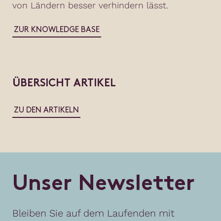
von Ländern besser verhindern lässt.
ZUR KNOWLEDGE BASE
ÜBERSICHT ARTIKEL
ZU DEN ARTIKELN
U
n
s
e
r
N
e
w
s
l
e
t
t
e
r
Bleiben Sie auf dem Laufenden mit