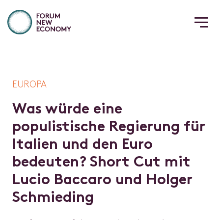
EUROPA
W
a
s
w
ü
r
d
e
e
i
n
e
p
o
p
u
l
i
s
t
i
s
c
h
e
R
e
g
i
e
r
u
n
g
f
ü
r
I
t
a
l
i
e
n
u
n
d
d
e
n
E
u
r
o
b
e
d
e
u
t
e
n
?
S
h
o
r
t
C
u
t
m
i
t
L
u
c
i
o
B
a
c
c
a
r
o
u
n
d
H
o
l
g
e
r
S
c
h
m
i
e
d
i
n
g