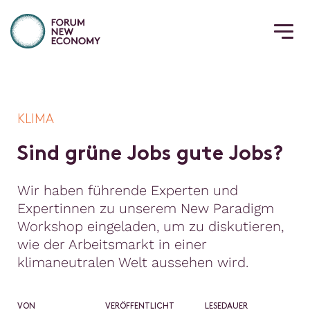
KLIMA
S
i
n
d
g
r
ü
n
e
J
o
b
s
g
u
t
e
J
o
b
s
?
Wir haben führende Experten und
Expertinnen zu unserem New Paradigm
Workshop eingeladen, um zu diskutieren,
wie der Arbeitsmarkt in einer
klimaneutralen Welt aussehen wird.
VON
VERÖFFENTLICHT
LESEDAUER