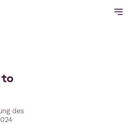
t
o
sung des
2024