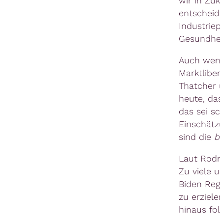
wir in Zuk
entscheid
Industriep
Gesundhei
Auch wenn
Marktlibe
Thatcher 
heute, da
das sei sc
Einschät
sind die
b
Laut Rodri
Zu viele u
Biden Reg
zu erziele
hinaus fo