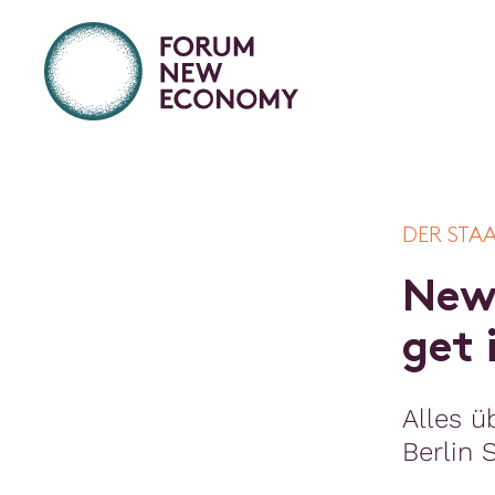
DER STA
N
e
g
e
t
Alles ü
Berlin 