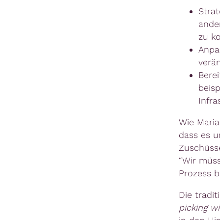
Stra
ande
zu ko
Anpas
verä
Berei
beisp
Infra
Wie Maria
dass es u
Zuschüsse
“Wir müsse
Prozess b
Die tradit
picking w