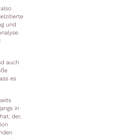
 also
elzitierte
ug und
Analyse.
d
und auch
oße
ass es
seits
angs in
at, der,
gion
enden