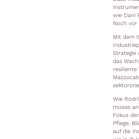
Instrumen
wie Dani 
Noch vor 
Mit dem W
Industrie
Strategie
das Wachs
resilient
Mazzucato
sektorori
Wie Rodri
müsse ang
Fokus der 
Pflege, B
auf die I