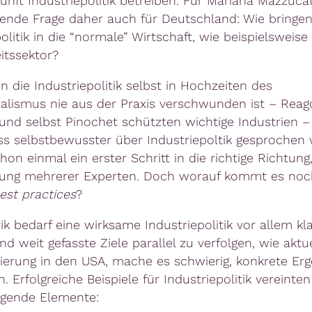
unft Industriepolitik betreiben. Für Mariana Mazzucat
ende Frage daher auch für Deutschland: Wie bringen
olitik in die “normale” Wirtschaft, wie beispielsweise
tssektor?
 die Industriepolitik selbst in Hochzeiten des
ralismus nie aus der Praxis verschwunden ist – Reag
und selbst Pinochet schützten wichtige Industrien – 
ss selbstbewusster über Industriepoltik gesprochen 
hon einmal ein erster Schritt in die richtige Richtung
zung mehrerer Experten. Doch worauf kommt es noc
est practices
?
k bedarf eine wirksame Industriepolitik vor allem kla
nd weit gefasste Ziele parallel zu verfolgen, wie aktue
ierung in den USA, mache es schwierig, konkrete Erg
n. Erfolgreiche Beispiele für Industriepolitik vereinte
lgende Elemente: