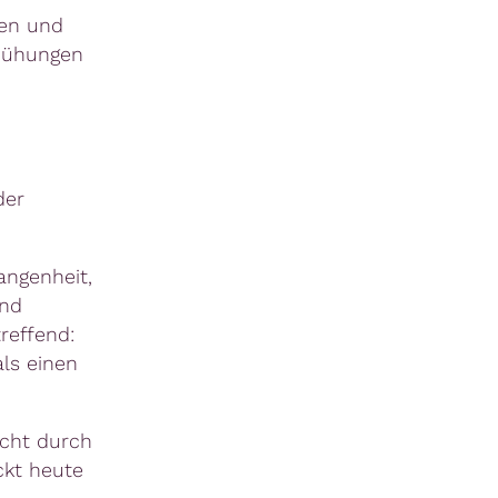
en und
mühungen
der
angenheit,
und
reffend:
als einen
nicht durch
ckt heute