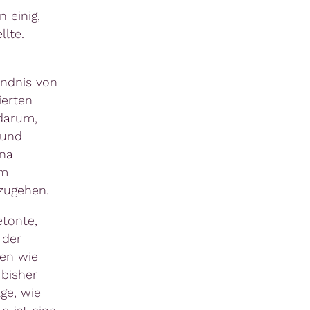
 einig,
llte.
ändnis von
ierten
 darum,
 und
ana
em
zugehen.
tonte,
 der
gen wie
 bisher
ge, wie