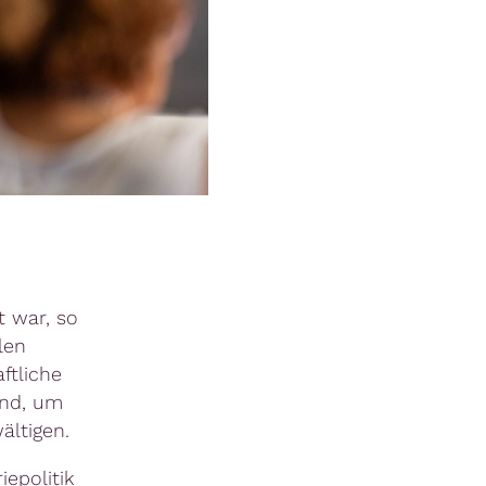
t war, so
len
ftliche
end, um
ältigen.
epolitik