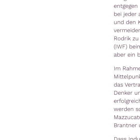
entgegen 
bei jeder
und den K
vermeiden
Rodrik zu
(IWF) beim
aber ein 
Im Rahm
Mittelpun
das Vertr
Denker un
erfolgrei
werden so
Mazzucato
Brantner 
Dass Indus