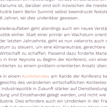
tariums ist, darüber sind sich inzwischen die meisten
Rodrik beim Berlin Summit selbst beeindruckt festste
6 Jahren, sei dies undenkbar gewesen.
iederaufleben geht allerdings auch ein neues Verst
politik einher. Statt einer primär am Wachstum orient
 der letzten Jahrzehnte, geht es nun vielerorts auch
tum zu steuern, um eine klimaneutrale, gerechtere
e Wirtschaft zu schaffen. Passend dazu forderte Mari
 in ihrer Keynote zu Beginn der Konferenz, von ein
entierten zu einem problem-orientierten Ansatz über
k in einem
Kurzinterview
am Rande der Konferenz be
esichts des veränderten wirtschaftlichen Kontextes
Industriepolitik in Zukunft stärker auf Dienstleistun
ildung und Einzelhandel gelegt werden, und nicht wie
ndustrie. Dies erfordere auch ein Umdenken in der Fra