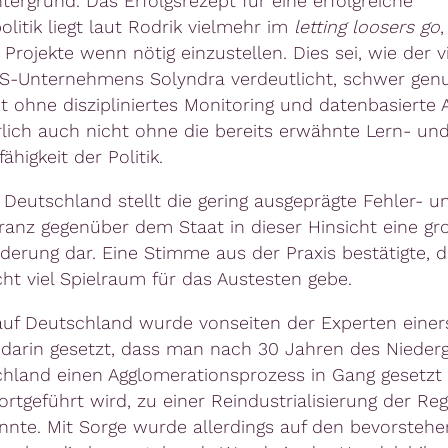
tergrund. Das Erfolgsrezept für eine erfolgreiche
olitik liegt laut Rodrik vielmehr im
letting loosers go
,
 Projekte wenn nötig einzustellen. Dies sei, wie der vi
US-Unternehmens Solyndra verdeutlicht, schwer gen
ht ohne diszipliniertes Monitoring und datenbasierte 
lich auch nicht ohne die bereits erwähnte Lern- un
ähigkeit der Politik.
 Deutschland stellt die gering ausgeprägte Fehler- 
eranz gegenüber dem Staat in dieser Hinsicht eine gr
derung dar. Eine Stimme aus der Praxis bestätigte, d
cht viel Spielraum für das Austesten gebe.
 auf Deutschland wurde vonseiten der Experten einer
darin gesetzt, dass man nach 30 Jahren des Niederg
hland einen Agglomerationsprozess in Gang gesetzt h
ortgeführt wird, zu einer Reindustrialisierung der Re
nnte. Mit Sorge wurde allerdings auf den bevorsteh