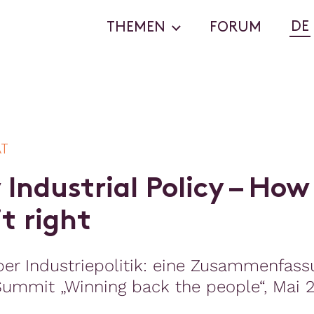
DE
THEMEN
FORUM
AT
w
I
n
d
u
s
t
r
i
a
l
P
o
l
i
c
y
–
H
o
w
i
t
r
i
g
h
t
ber Industriepolitik: eine Zusammenfas
Summit „Winning back the people“, Mai 