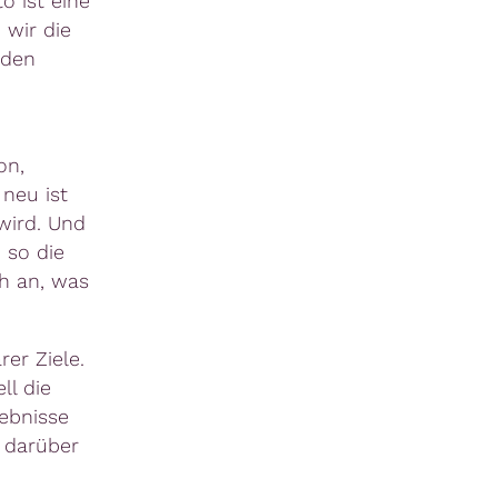
o ist eine
 wir die
 den
on,
neu ist
wird. Und
, so die
h an, was
rer Ziele.
ll die
ebnisse
n darüber