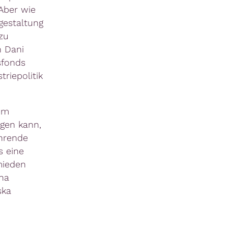
 Aber wie
gestaltung
zu
 Dani
sfonds
riepolitik
im
agen kann,
hrende
s eine
mieden
na
ska