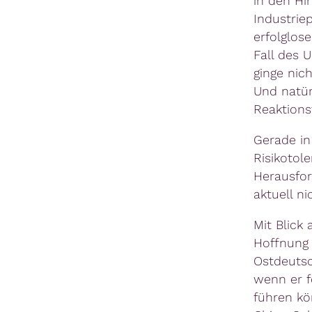
in den Hin
Industriep
erfolglose
Fall des 
ginge nic
Und natür
Reaktionsf
Gerade in
Risikotol
Herausfor
aktuell ni
Mit Blick
Hoffnung 
Ostdeutsc
wenn er f
führen kö