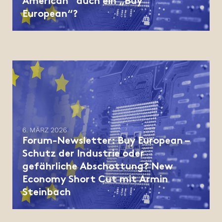
American“ auch ein „Buy
European“?
6. MÄRZ 2026
Forum-Newsletter: Buy European –
Schutz der Industrie oder
gefährliche Abschottung? New
Economy Short Cut mit Armin
Steinbach