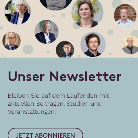
U
n
s
e
r
N
e
w
s
l
e
t
t
e
r
Bleiben Sie auf dem Laufenden mit
aktuellen Beiträgen, Studien und
Veranstaltungen.
JETZT ABONNIEREN