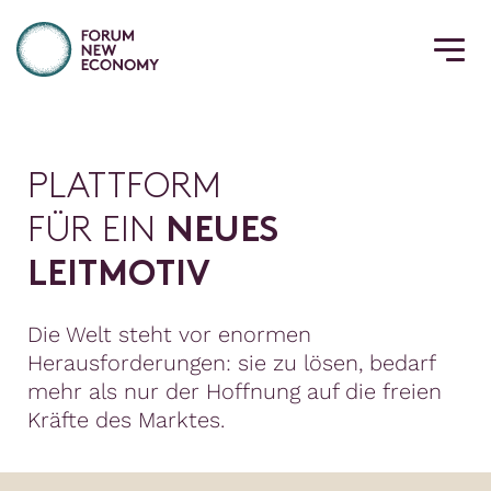
P
L
A
T
T
F
O
R
M
F
Ü
R
E
I
N
N
E
U
E
S
L
E
I
T
M
O
T
I
V
Die Welt steht vor enormen
Herausforderungen: sie zu lösen, bedarf
mehr als nur der Hoffnung auf die freien
Kräfte des Marktes.