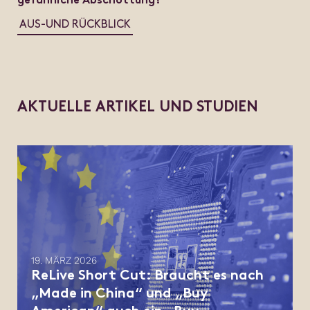
gefährliche Abschottung?
AUS-UND RÜCKBLICK
A
K
T
U
E
L
L
E
A
R
T
I
K
E
L
U
N
D
S
T
U
D
I
E
N
19. MÄRZ 2026
ReLive Short Cut: Braucht es nach
„Made in China“ und „Buy