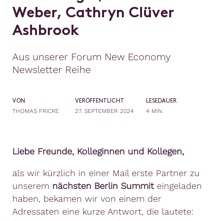
W
e
b
e
r
,
C
a
t
h
r
y
n
C
l
ü
v
e
r
A
s
h
b
r
o
o
k
Aus unserer Forum New Economy
Newsletter Reihe
VON
VERÖFFENTLICHT
LESEDAUER
THOMAS FRICKE
27. SEPTEMBER 2024
4 MIN.
Liebe Freunde, Kolleginnen und Kollegen,
als wir kürzlich in einer Mail erste Partner zu
unserem
nächsten Berlin Summit
eingeladen
haben, bekamen wir von einem der
Adressaten eine kurze Antwort, die lautete: