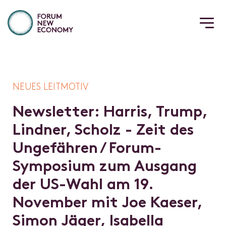
NEUES LEITMOTIV
N
e
w
s
l
e
t
t
e
r
:
H
a
r
r
i
s
,
T
r
u
m
p
,
L
i
n
d
n
e
r
,
S
c
h
o
l
z
-
Z
e
i
t
d
e
s
U
n
g
e
f
ä
h
r
e
n
/
F
o
r
u
m
-
S
y
m
p
o
s
i
u
m
z
u
m
A
u
s
g
a
n
g
d
e
r
U
S
-
W
a
h
l
a
m
1
9
.
N
o
v
e
m
b
e
r
m
i
t
J
o
e
K
a
e
s
e
r
,
S
i
m
o
n
J
ä
g
e
r
,
I
s
a
b
e
l
l
a