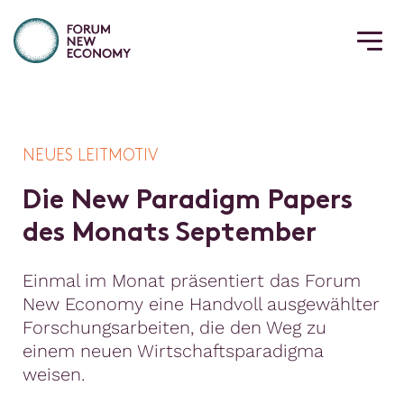
NEUES LEITMOTIV
D
i
e
N
e
w
P
a
r
a
d
i
g
m
P
a
p
e
r
s
d
e
s
M
o
n
a
t
s
S
e
p
t
e
m
b
e
r
Einmal im Monat präsentiert das Forum
New Economy eine Handvoll ausgewählter
Forschungsarbeiten, die den Weg zu
einem neuen Wirtschaftsparadigma
weisen.