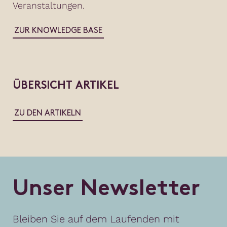
Veranstaltungen.
ZUR KNOWLEDGE BASE
ÜBERSICHT ARTIKEL
ZU DEN ARTIKELN
U
n
s
e
r
N
e
w
s
l
e
t
t
e
r
Bleiben Sie auf dem Laufenden mit