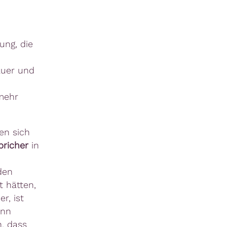
ung, die
auer und
 mehr
en sich
richer
in
den
t hätten,
r, ist
enn
, dass