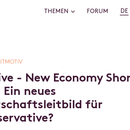
DE
THEMEN
FORUM
EITMOTIV
i
v
e
-
N
e
w
E
c
o
n
o
m
y
S
h
o
:
E
i
n
n
e
u
e
s
t
s
c
h
a
f
t
s
l
e
i
t
b
i
l
d
f
ü
r
s
e
r
v
a
t
i
v
e
?