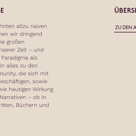
E
ÜBERS
hnten allzu naiven
ZU DEN 
hen wir dringend
ie großen
serer Zeit – und
 Paradigma als
ln alles zu den
nity, die sich mit
eschäftigen, sowie
wie heutigen Wirkung
arrativen – ob in
ritten, Büchern und