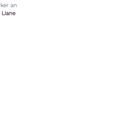
rker an
d
Liane