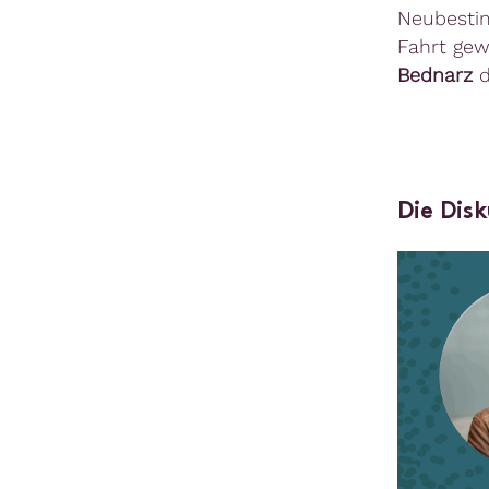
Neubestim
Fahrt gew
Bednarz
d
Die Dis