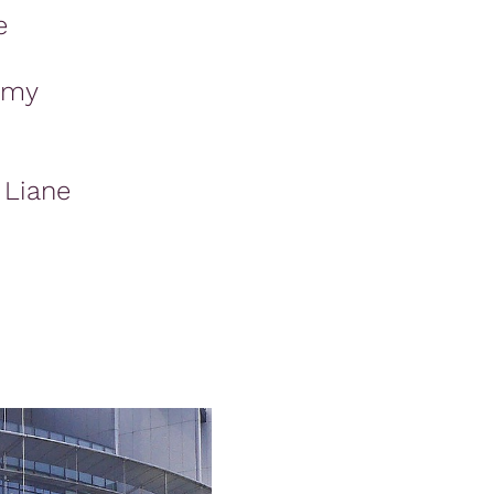
e
omy
 Liane