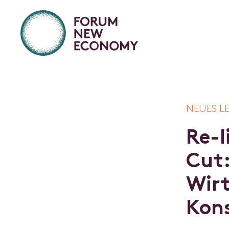
NEUES L
R
e
-
l
C
u
t
W
i
r
K
o
n