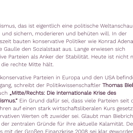
ismus, das ist eigentlich eine politische Weltanschau
und sichern, moderieren und behüten will. In der
szeit bauten konservative Politiker wie Konrad Aden
e Gaulle den Sozialstaat aus. Lange erwiesen sich
ve Parteien als Anker der Stabilität. Heute ist nicht
 die rechte Mitte hält.
 konservative Parteien in Europa und den USA befind
gang, schreibt der Politikwissenschaftler
Thomas Bieb
uch
„Mitte/Rechts: Die internationale Krise des
ismus.“
Ein Grund dafür sei, dass viele Parteien seit 
hren auf einen stark wirtschaftsliberalen Kurs gesetz
rvativen Werten oft zuwider sei. Glaubt man Biebriche
r der zentralen Gründe für ihre aktuelle Kalamität. D
s mit der Großen Finanzkrise 2008 sei klar geworden