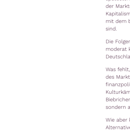
der Marktr
Kapitalis
mit dem b
sind.
Die Folgen
moderat k
Deutschla
Was fehlt,
des Markt
finanzpol
Kulturkäm
Biebricher
sondern a
Wie aber 
Alternati