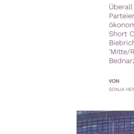
Überall
Parteie
ökonom
Short C
Biebri
'Mitte/
Bednarz
VON
SONJA HE