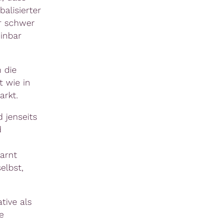
balisierter
r schwer
inbar
 die
 wie in
arkt.
 jenseits
d
arnt
elbst,
tive als
e