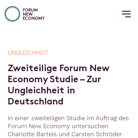
UNGLEICHHEIT
Z
w
e
i
t
e
i
l
i
g
e
F
o
r
u
m
N
e
w
E
c
o
n
o
m
y
S
t
u
d
i
e
–
Z
u
r
U
n
g
l
e
i
c
h
h
e
i
t
i
n
D
e
u
t
s
c
h
l
a
n
d
In einer zweiteiligen Studie im Auftrag des
Forum New Economy untersuchen
Charlotte Bartels und Carsten Schröder