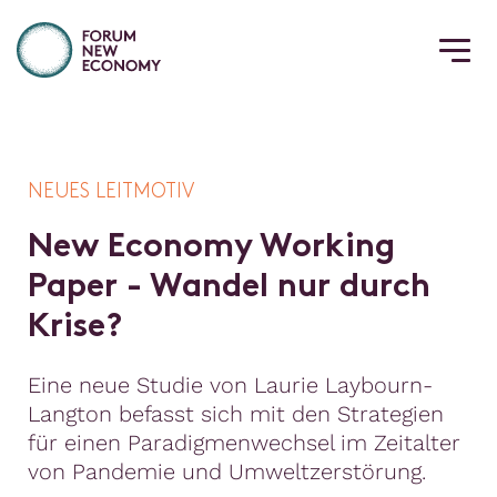
NEUES LEITMOTIV
N
e
w
E
c
o
n
o
m
y
W
o
r
k
i
n
g
P
a
p
e
r
-
W
a
n
d
e
l
n
u
r
d
u
r
c
h
K
r
i
s
e
?
Eine neue Studie von Laurie Laybourn-
Langton befasst sich mit den Strategien
für einen Paradigmenwechsel im Zeitalter
von Pandemie und Umweltzerstörung.