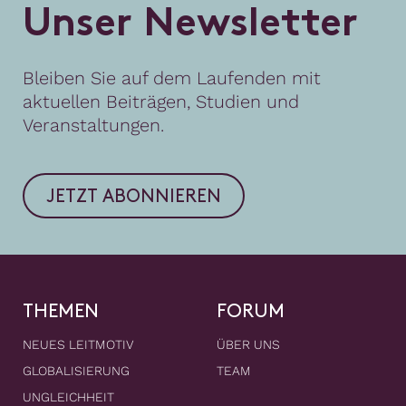
U
n
s
e
r
N
e
w
s
l
e
t
t
e
r
Bleiben Sie auf dem Laufenden mit
aktuellen Beiträgen, Studien und
Veranstaltungen.
JETZT ABONNIEREN
THEMEN
FORUM
NEUES LEITMOTIV
ÜBER UNS
GLOBALISIERUNG
TEAM
UNGLEICHHEIT