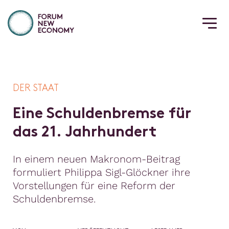
DER STAAT
E
i
n
e
S
c
h
u
l
d
e
n
b
r
e
m
s
e
f
ü
r
d
a
s
2
1
.
J
a
h
r
h
u
n
d
e
r
t
In einem neuen Makronom-Beitrag
formuliert Philippa Sigl-Glöckner ihre
Vorstellungen für eine Reform der
Schuldenbremse.