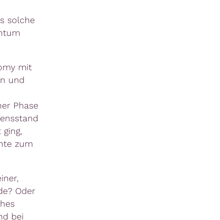
as solche
chtum
omy mit
en und
ner Phase
sensstand
 ging,
ente zum
iner,
de? Oder
ches
nd bei