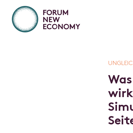
UNGLEIC
W
a
s
w
i
r
S
i
m
S
e
i
t