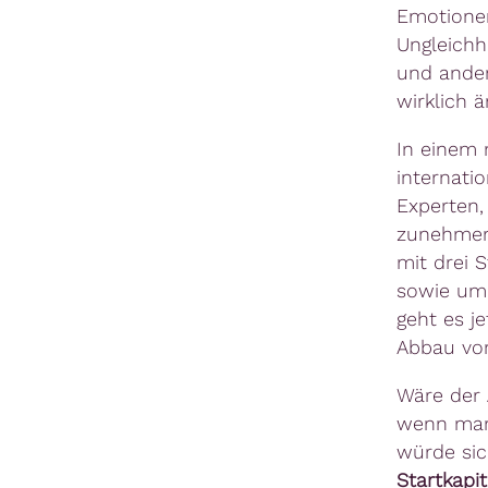
Emotionen
Ungleichh
und ander
wirklich 
In einem 
internati
Experten,
zunehmend
mit drei 
sowie um 
geht es j
Abbau von
Wäre der
wenn man
würde sic
Startkapit