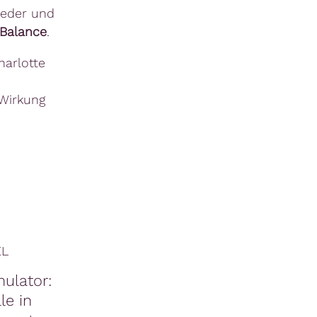
eder und
Balance
.
arlotte
 Wirkung
EL
ulator:
le in