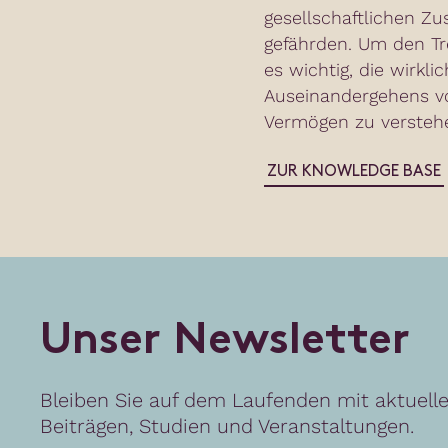
gesellschaftlichen Z
gefährden. Um den Tr
es wichtig, die wirkl
Auseinandergehens 
Vermögen zu versteh
ZUR KNOWLEDGE BASE
U
n
s
e
r
N
e
w
s
l
e
t
t
e
r
Bleiben Sie auf dem Laufenden mit aktuell
Beiträgen, Studien und Veranstaltungen.