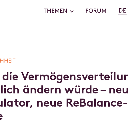
DE
THEMEN
FORUM
HHEIT
d
i
e
V
e
r
m
ö
g
e
n
s
v
e
r
t
e
i
l
u
k
l
i
c
h
ä
n
d
e
r
n
w
ü
r
d
e
–
n
e
u
l
a
t
o
r
,
n
e
u
e
R
e
B
a
l
a
n
c
e
-
e