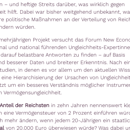
 – und heftige Streits darüber, was wirklich gegen
eit hilft. Dabei war bisher weitgehend unbekannt, w
e politische Maßnahmen an der Verteilung von Rei
ändern würden.
mehrjährigen Projekt versucht das Forum New Econ
onal und national führenden Ungleichheits-Expertinn
 darauf belastbare Antworten zu finden – auf Basis
 besserer Daten und breiterer Erkenntnis. Nach ei
Studien, in denen es vor allem um den aktuellen Wis
eine Hierarchisierung der Ursachen von Ungleichheit
etzt um ein besseres Verständnis möglicher Instrum
 Vermögensungleichheit.
Anteil der Reichsten
in zehn Jahren nennenswert kle
 eine Vermögensteuer von 2 Prozent einführen wür
h mehr ändern, wenn jedem 20-Jährigen ein staatli
al
von 20.000 Euro überwiesen würde? Was dabei u