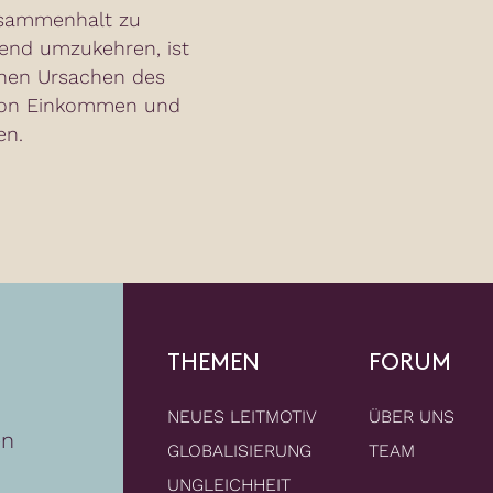
usammenhalt zu
end umzukehren, ist
ichen Ursachen des
von Einkommen und
en.
THEMEN
FORUM
NEUES LEITMOTIV
ÜBER UNS
en
GLOBALISIERUNG
TEAM
UNGLEICHHEIT