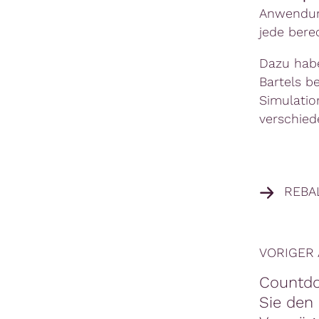
Anwendun
jede bere
Dazu hab
Bartels be
Simulatio
verschied
REBA
VORIGER 
Countdo
Sie den