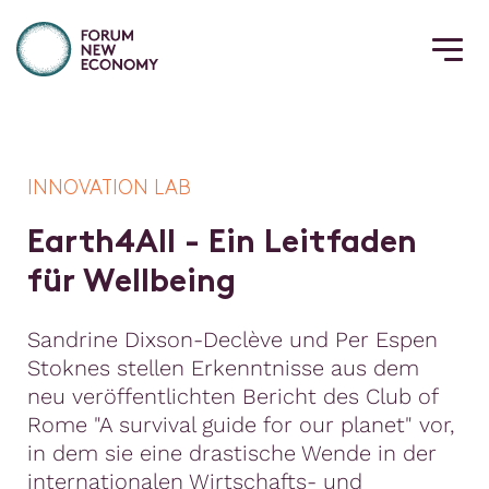
INNOVATION LAB
E
a
r
t
h
4
A
l
l
-
E
i
n
L
e
i
t
f
a
d
e
n
f
ü
r
W
e
l
l
b
e
i
n
g
Sandrine Dixson-Declève und Per Espen
Stoknes stellen Erkenntnisse aus dem
neu veröffentlichten Bericht des Club of
Rome "A survival guide for our planet" vor,
in dem sie eine drastische Wende in der
internationalen Wirtschafts- und