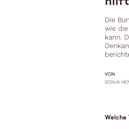
h
i
l
f
Die Bun
wie die
kann. D
Denkans
bericht
VON
SONJA HE
Welche 