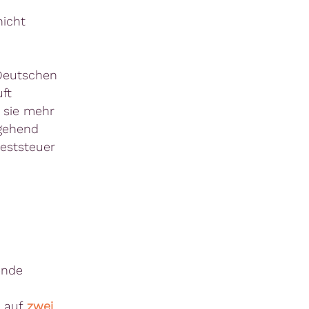
nicht
eutschen
uft
 sie mehr
tgehend
deststeuer
ende
i auf
zwei