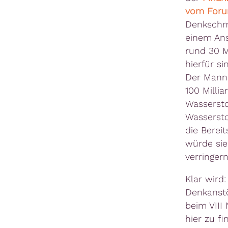
vom Forum
Denkschm
einem Ans
rund 30 M
hierfür si
Der Mann
100 Milli
Wassersto
Wassersto
die Bereit
würde sie
verringern
Klar wird:
Denkanstö
beim VIII
hier zu fi