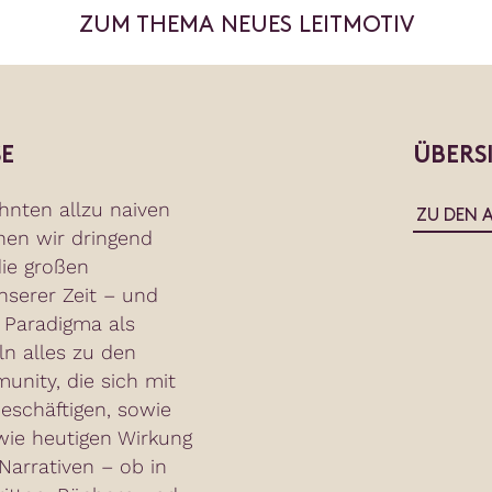
ZUM THEMA NEUES LEITMOTIV
E
ÜBERS
hnten allzu naiven
ZU DEN 
hen wir dringend
ie großen
serer Zeit – und
 Paradigma als
ln alles zu den
nity, die sich mit
eschäftigen, sowie
wie heutigen Wirkung
arrativen – ob in