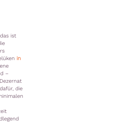
das ist
ie
rs
gelüken
in
bene
rd –
„Dezernat
afür, die
minimalen
eit
ndlegend