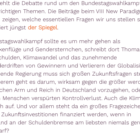
ehlt die Debatte rund um den Bundestagswahlkampf
wichtigen Themen. Die Beiträge beim VIII New Paradi
zeigen, welche essentiellen Fragen wir uns stellen s
ert jüngst
der Spiegel
.
tagswahlkampf sollte es um mehr gehen als
kenflüge und Gendersternchen, schreibt dort Thomas
chulden, Klimawandel und das zunehmende
erdriften von Gewinnern und Verlierern der Globalis
nde Regierung muss sich großen Zukunftsfragen ste
erem geht es darum, wirksam gegen die größer wer
schen Arm und Reich in Deutschland vorzugehen, od
n Menschen verspürten Kontrollverlust. Auch die Kli
ch auf. Und vor allem steht da ein großes Fragezeich
e Zukunftsinvestitionen finanziert werden, wenn in
nd an der Schuldenbremse am liebsten niemals gerü
arf?