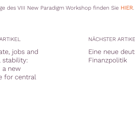
äge des VIII New Paradigm Workshop finden Sie
HIER
.
ARTIKEL
NÄCHSTER ARTIK
te, jobs and
Eine neue deu
 stability:
Finanzpolitik
 a new
 for central