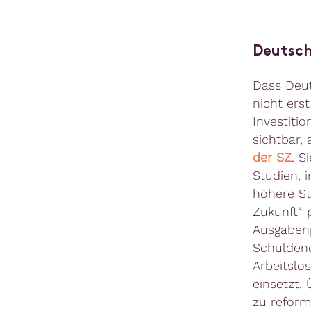
Deutsch
Dass Deut
nicht ers
Investiti
sichtbar,
der SZ
. S
Studien, 
höhere St
Zukunft“ p
Ausgabenp
Schuldenq
Arbeitslos
einsetzt. 
zu reform