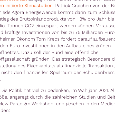
 initiierte Klimastudien
. Patrick Graichen von der Be
iede Agora Energiewende kommt darin zum Schluss,
tieg des Bruttoinlandprodukts von 1,3% pro Jahr bis
io. Tonnen CO2 eingespart werden können. Vorauss
nd kräftige Investitionen von bis zu 75 Milliarden Euro
heimer Ökonom Tom Krebs fordert darauf aufbauend
arden Euro Investitionen in den Aufbau eines grünen
ffnetzes. Dazu soll der Bund eine öffentliche
ffgesellschaft gründen. Das strategisch Besondere d
stellung des Eigenkapitals als finanzielle Transaktion g
 nicht den finanziellen Spielraum der Schuldenbrem
.
 Die Politik hat viel zu bedenken, im Wahljahr 2021. Al
ße, angeregt durch die zahlreichen Studien und Bei
 New Paradigm Workshop, und gesehen in den Medien
nden: