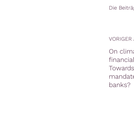
Die Beitr
VORIGER 
On clima
financial
Towards
mandate
banks?