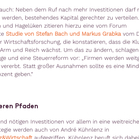
 auch: Neben dem Ruf nach mehr Investitionen darf 
 werden, bestehendes Kapital gerechter zu verteilen.
und Hagelüken zitieren hierzu eine vom Forum
te
Studie von Stefan Bach und Markus Grabka
vom D
ür Wirtschaftsforschung, die konstatieren, dass die Kl
Arm und Reich wächst. Um das zu ändern, schlagen
räge und eine Steuerreform vor: „Firmen werden wei
i vererbt. Statt großer Ausnahmen sollte es eine Min
ozent geben.“
eren Pfaden
end nötigen Investitionen vor allem in eine weitreich
tegie werden auch von André Kühnlenz in
z&Wirtschaft
aufgegriffen. Kühnlenz beruft sich dabe