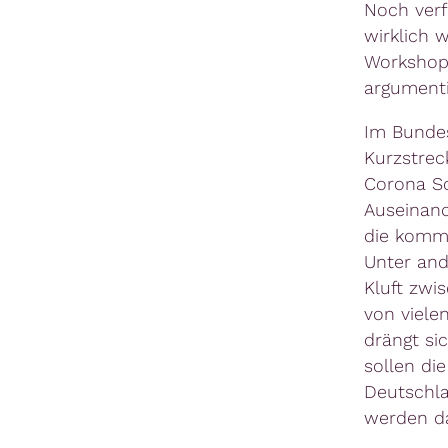
Noch verf
wirklich 
Workshop 
argumenti
Im Bundes
Kurzstrec
Corona S
Auseinand
die komme
Unter and
Kluft zwi
von viele
drängt si
sollen di
Deutschla
werden d