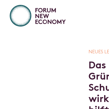
NEUES L
D
a
s
G
r
ü
S
c
h
w
i
r