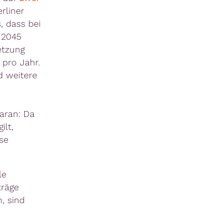
rliner
 dass bei
 2045
etzung
 pro Jahr.
 weitere
aran: Da
ilt,
se
le
träge
, sind