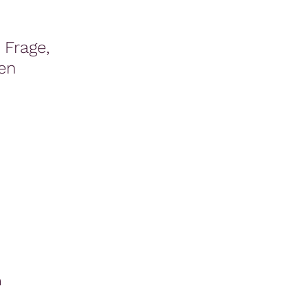
 Frage,
en
n