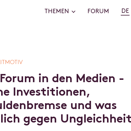
DE
THEMEN
FORUM
EITMOTIV
F
o
r
u
m
i
n
d
e
n
M
e
d
i
e
n
-
n
e
I
n
v
e
s
t
i
t
i
o
n
e
n
,
u
l
d
e
n
b
r
e
m
s
e
u
n
d
w
a
s
k
l
i
c
h
g
e
g
e
n
U
n
g
l
e
i
c
h
h
e
i