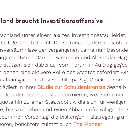
land braucht Investitionsoffensive
schland unter einem akuten Investitionsstau leidet, 
t seit gestern bekannt. Die Corona Pandemie macht d
onsversäumnisse der vergangenen Jahre nun besonde
 argumentieren Cerstin Gammelin und Alexander Ha
ie stützen sich dabei auf vom Forum in Auftrag gege
in denen eine aktivere Rolle des Staates gefordert wi
aatsausgaben inklusive. Philippa Sigl-Glöckner vom 
lädiert in ihrer
Studie zur Schuldenbremse
deshalb d
olitik der Regierung zu reformieren, weg von einer 
uote hin zu einer Staatspolitik, die sich für weniger
e, bessere Löhne und einen Abbau unfreiwilliger Teilz
Über ihren Vorschlag, die bisherigen Fiskalregeln gru
ieren, berichtete zuletzt auch
The Pioneer
.