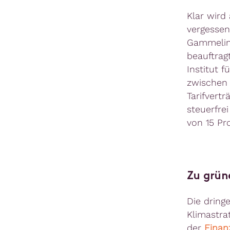
Klar wird
vergessen
Gammelin 
beauftrag
Institut f
zwischen 
Tarifvert
steuerfre
von 15 Pr
Zu grün
Die dring
Klimastra
der
Finan