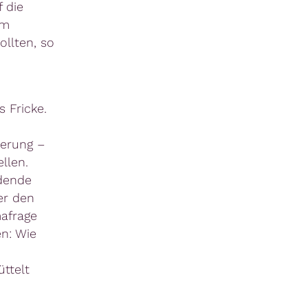
 die
gm
ollten, so
 Fricke.
ierung –
llen.
dende
er den
mafrage
en: Wie
ttelt