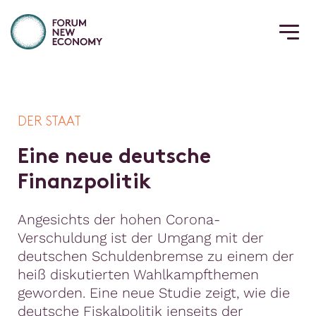
DER STAAT
E
i
n
e
n
e
u
e
d
e
u
t
s
c
h
e
F
i
n
a
n
z
p
o
l
i
t
i
k
Angesichts der hohen Corona-
Verschuldung ist der Umgang mit der
deutschen Schuldenbremse zu einem der
heiß diskutierten Wahlkampfthemen
geworden. Eine neue Studie zeigt, wie die
deutsche Fiskalpolitik jenseits der