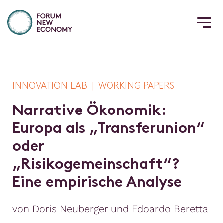
INNOVATION LAB | WORKING PAPERS
N
a
r
r
a
t
i
v
e
Ö
k
o
n
o
m
i
k
:
E
u
r
o
p
a
a
l
s
„
T
r
a
n
s
f
e
r
u
n
i
o
n
“
o
d
e
r
„
R
i
s
i
k
o
g
e
m
e
i
n
s
c
h
a
f
t
“
?
E
i
n
e
e
m
p
i
r
i
s
c
h
e
A
n
a
l
y
s
e
von Doris Neuberger und Edoardo Beretta