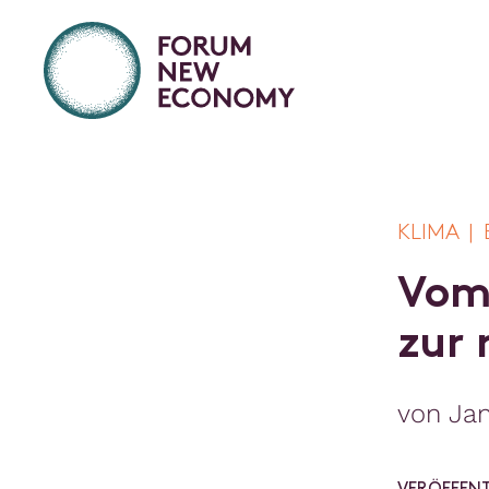
KLIMA | 
V
o
z
u
r
von Jan