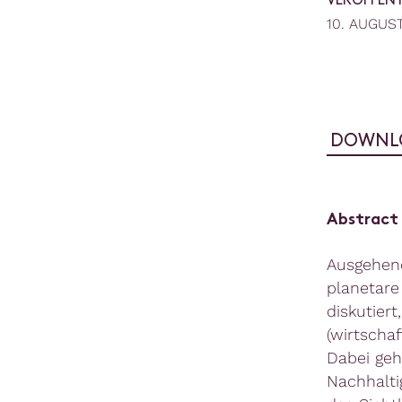
VERÖFFEN
10. AUGUS
DOWNL
Abstract
Ausgehend
planetare
diskutier
(wirtscha
Dabei geh
Nachhalti