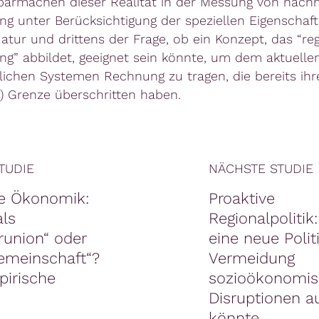
barmachen dieser Realität in der Messung von nachh
ng unter Berücksichtigung der speziellen Eigenschaf
tur und drittens der Frage, ob ein Konzept, das “re
ng” abbildet, geeignet sein könnte, um dem aktuelle
lichen Systemen Rechnung zu tragen, die bereits ihr
e) Grenze überschritten haben.
TUDIE
NÄCHSTE STUDIE
ve Ökonomik:
Proaktive
als
Regionalpolitik
runion“ oder
eine neue Polit
gemeinschaft“?
Vermeidung
pirische
sozioökonomis
Disruptionen 
könnte