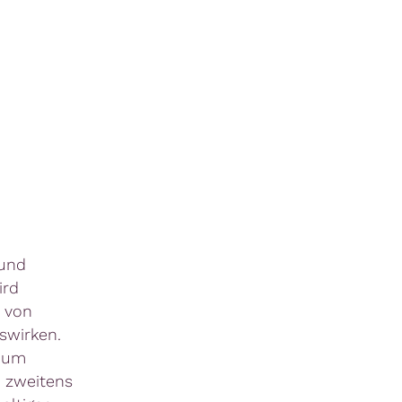
 und
ird
s von
swirken.
n um
, zweitens