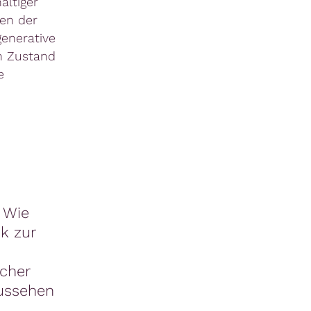
altiger
ten der
generative
n Zustand
e
: Wie
ik zur
cher
aussehen