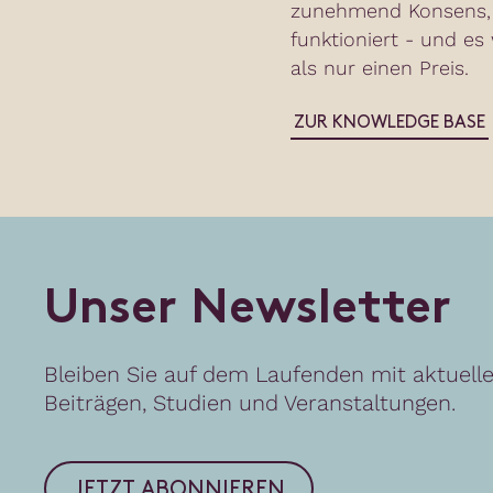
zunehmend Konsens, 
funktioniert - und es
als nur einen Preis.
ZUR KNOWLEDGE BASE
U
n
s
e
r
N
e
w
s
l
e
t
t
e
r
Bleiben Sie auf dem Laufenden mit aktuell
Beiträgen, Studien und Veranstaltungen.
JETZT ABONNIEREN