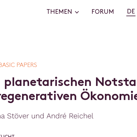
DE
THEMEN
FORUM
BASIC PAPERS
m
p
l
a
n
e
t
a
r
i
s
c
h
e
n
N
o
t
s
t
a
r
e
g
e
n
e
r
a
t
i
v
e
n
Ö
k
o
n
o
m
i
a Stöver und André Reichel