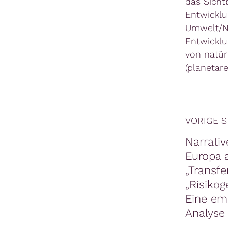
das Sicht
Entwicklu
Umwelt/Na
Entwicklu
von natür
(planetar
VORIGE S
Narrati
Europa 
„Transfe
„Risiko
Eine em
Analyse