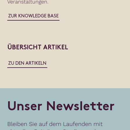
Veranstaltungen.
ZUR KNOWLEDGE BASE
ÜBERSICHT ARTIKEL
ZU DEN ARTIKELN
U
n
s
e
r
N
e
w
s
l
e
t
t
e
r
Bleiben Sie auf dem Laufenden mit