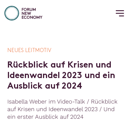
NEUES LEITMOTIV
R
ü
c
k
b
l
i
c
k
a
u
f
K
r
i
s
e
n
u
n
d
I
d
e
e
n
w
a
n
d
e
l
2
0
2
3
u
n
d
e
i
n
A
u
s
b
l
i
c
k
a
u
f
2
0
2
4
Isabella Weber im Video-Talk / Rückblick
auf Krisen und Ideenwandel 2023 / Und
ein erster Ausblick auf 2024