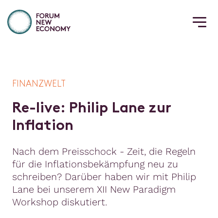
FINANZWELT
R
e
-
l
i
v
e
:
P
h
i
l
i
p
L
a
n
e
z
u
r
I
n
f
a
t
i
o
n
Nach dem Preisschock - Zeit, die Regeln
für die Inflationsbekämpfung neu zu
schreiben? Darüber haben wir mit Philip
Lane bei unserem XII New Paradigm
Workshop diskutiert.