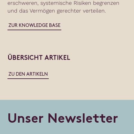
erschweren, systemische Risiken begrenzen
und das Vermögen gerechter verteilen.
ZUR KNOWLEDGE BASE
ÜBERSICHT ARTIKEL
ZU DEN ARTIKELN
U
n
s
e
r
N
e
w
s
l
e
t
t
e
r