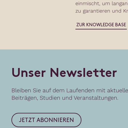
einmischt, um langa
zu garantieren und Kr
ZUR KNOWLEDGE BASE
U
n
s
e
r
N
e
w
s
l
e
t
t
e
r
Bleiben Sie auf dem Laufenden mit aktuell
Beiträgen, Studien und Veranstaltungen.
JETZT ABONNIEREN