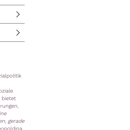
alpolitik
ziale
 bietet
erungen,
ine
en, gerade
eopoldina,