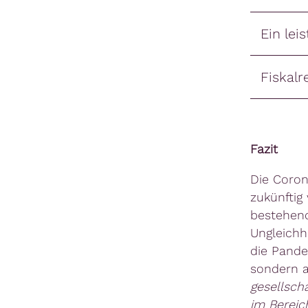
Ein lei
Fiskal
Fazit
Die Coron
zukünftig
bestehend
Ungleichhe
die Pande
sondern 
gesellscha
im Bereic