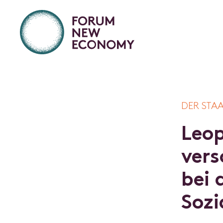
DER STA
L
e
o
v
e
r
s
b
e
i
S
o
z
i