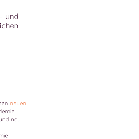
s- und
lichen
inen
neuen
demie
 und neu
mie