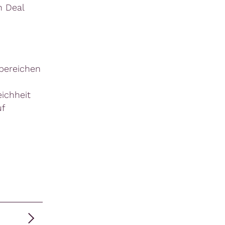
n Deal
nbereichen
ichheit
uf