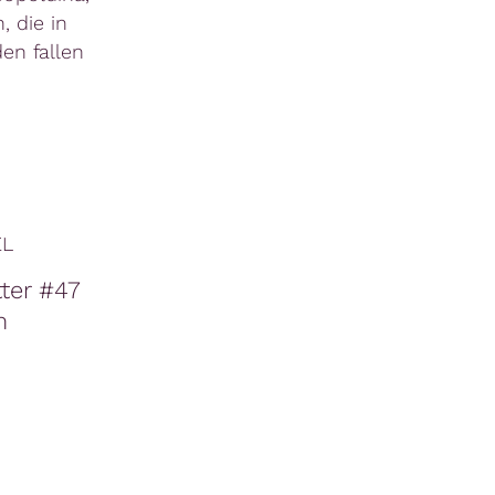
 die in
en fallen
EL
ter #47
m