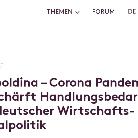
DE
THEMEN
FORUM
AT
p
o
l
d
i
n
a
–
C
o
r
o
n
a
P
a
n
d
e
c
h
ä
r
f
t
H
a
n
d
l
u
n
g
s
b
e
d
a
r
d
e
u
t
s
c
h
e
r
W
i
r
t
s
c
h
a
f
t
s
-
a
l
p
o
l
i
t
i
k