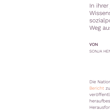
In ihre
Wissens
sozialp
Weg aus
VON
SONJA HE
Die Natio
Bericht
zu
veröffentl
heraufbes
Herausfor