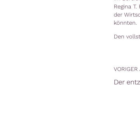
Regina T.
der Wirts
könnten.
Den volls
VORIGER 
Der ent