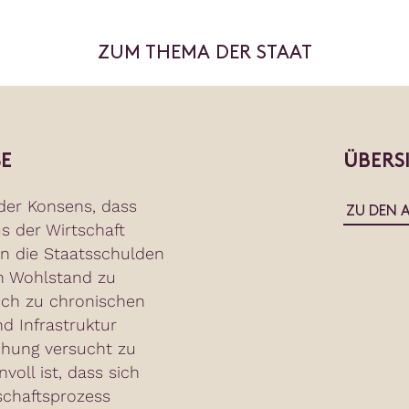
ZUM THEMA DER STAAT
E
ÜBERS
 der Konsens, dass
ZU DEN 
us der Wirtschaft
n die Staatsschulden
n Wohlstand zu
doch zu chronischen
d Infrastruktur
chung versucht zu
voll ist, dass sich
schaftsprozess