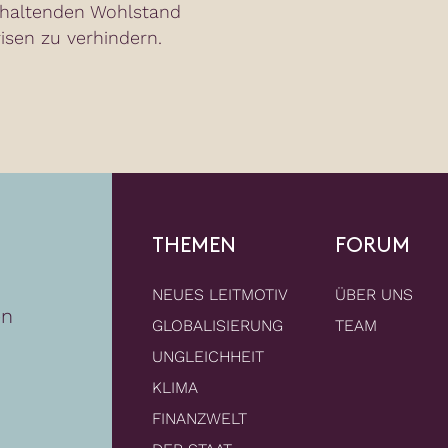
nhaltenden Wohlstand
isen zu verhindern.
THEMEN
FORUM
NEUES LEITMOTIV
ÜBER UNS
en
GLOBALISIERUNG
TEAM
UNGLEICHHEIT
KLIMA
FINANZWELT