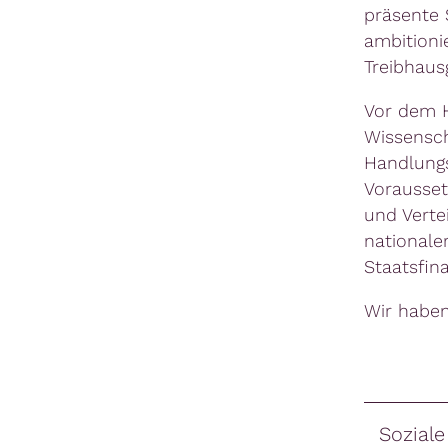
präsente 
ambitioni
Treibhaus
Vor dem H
Wissensch
Handlungs
Vorausset
und Vertei
nationale
Staatsfin
Wir habe
Sozial