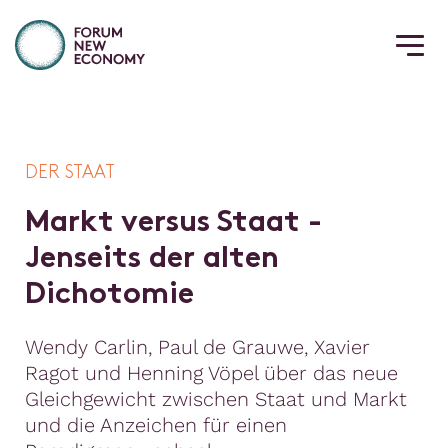
DER STAAT
M
a
r
k
t
v
e
r
s
u
s
S
t
a
a
t
-
J
e
n
s
e
i
t
s
d
e
r
a
l
t
e
n
D
i
c
h
o
t
o
m
i
e
Wendy Carlin, Paul de Grauwe, Xavier
Ragot und Henning Vöpel über das neue
Gleichgewicht zwischen Staat und Markt
und die Anzeichen für einen