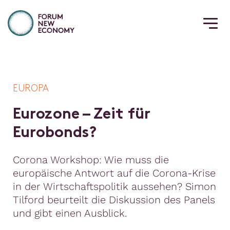
EUROPA
E
u
r
o
z
o
n
e
–
Z
e
i
t
f
ü
r
E
u
r
o
b
o
n
d
s
?
Corona Workshop: Wie muss die
europäische Antwort auf die Corona-Krise
in der Wirtschaftspolitik aussehen? Simon
Tilford beurteilt die Diskussion des Panels
und gibt einen Ausblick.