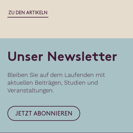
ZU DEN ARTIKELN
U
n
s
e
r
N
e
w
s
l
e
t
t
e
r
Bleiben Sie auf dem Laufenden mit
aktuellen Beiträgen, Studien und
Veranstaltungen.
JETZT ABONNIEREN