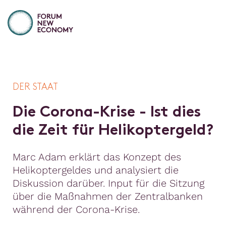
DER STAAT
D
i
e
C
o
r
o
n
a
-
K
r
i
s
e
-
I
s
t
d
i
e
s
d
i
e
Z
e
i
t
f
ü
r
H
e
l
i
k
o
p
t
e
r
g
e
l
d
?
Marc Adam erklärt das Konzept des
Helikoptergeldes und analysiert die
Diskussion darüber. Input für die Sitzung
über die Maßnahmen der Zentralbanken
während der Corona-Krise.