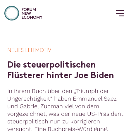
NEUES LEITMOTIV
D
i
e
s
t
e
u
e
r
p
o
l
i
t
i
s
c
h
e
n
F
l
ü
s
t
e
r
e
r
h
i
n
t
e
r
J
o
e
B
i
d
e
n
In ihrem Buch über den „Triumph der
Ungerechtigkeit“ haben Emmanuel Saez
und Gabriel Zucman viel von dem
vorgezeichnet, was der neue US-Präsident
steuerpolitisch nun zu korrigieren
versucht. Eine Buchpreis-Würdigung.