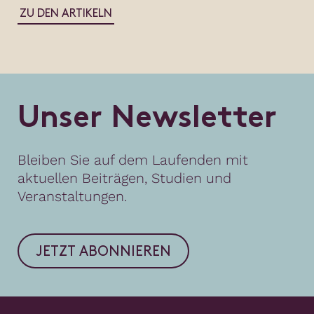
ZU DEN ARTIKELN
U
n
s
e
r
N
e
w
s
l
e
t
t
e
r
Bleiben Sie auf dem Laufenden mit
aktuellen Beiträgen, Studien und
Veranstaltungen.
JETZT ABONNIEREN