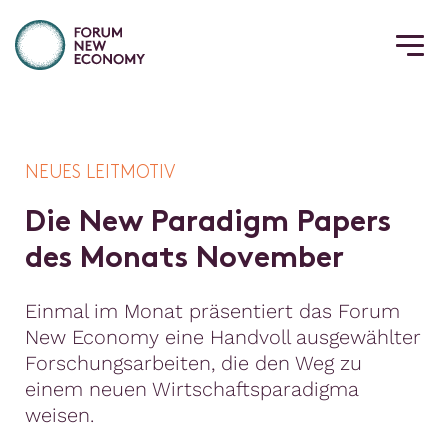
NEUES LEITMOTIV
D
i
e
N
e
w
P
a
r
a
d
i
g
m
P
a
p
e
r
s
d
e
s
M
o
n
a
t
s
N
o
v
e
m
b
e
r
Einmal im Monat präsentiert das Forum
New Economy eine Handvoll ausgewählter
Forschungsarbeiten, die den Weg zu
einem neuen Wirtschaftsparadigma
weisen.