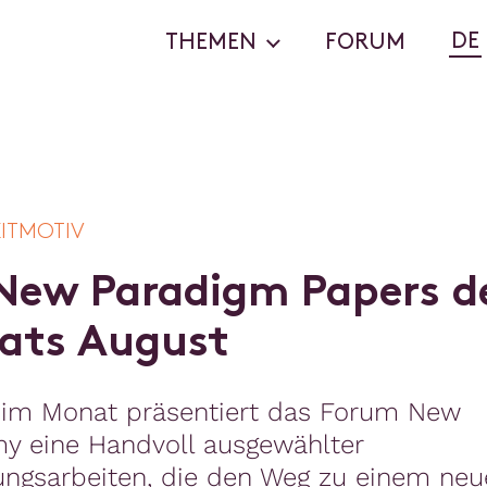
DE
THEMEN
FORUM
EITMOTIV
N
e
w
P
a
r
a
d
i
g
m
P
a
p
e
r
s
d
a
t
s
A
u
g
u
s
t
 im Monat präsentiert das Forum New
y eine Handvoll ausgewählter
ungsarbeiten, die den Weg zu einem neu