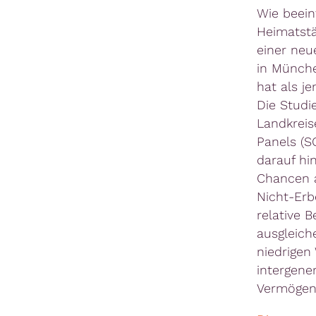
Wie beein
Heimatstä
einer neu
in Münche
hat als j
Die Studi
Landkreis
Panels (S
darauf hi
Chancen a
Nicht-Erb
relative 
ausgleich
niedrige
intergene
Vermögens