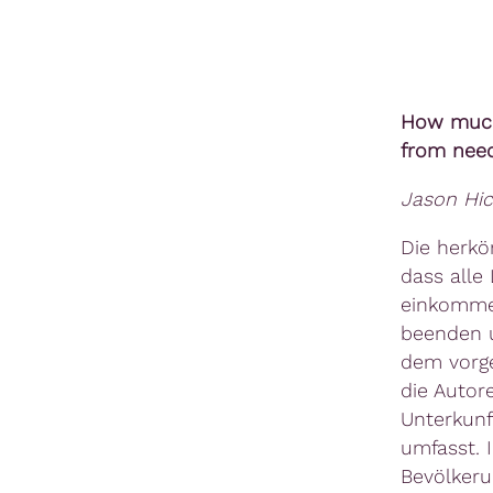
How much 
from need
Jason Hic
Die herkö
dass alle
einkomme
beenden u
dem vorge
die Autor
Unterkunf
umfasst. 
Bevölkeru