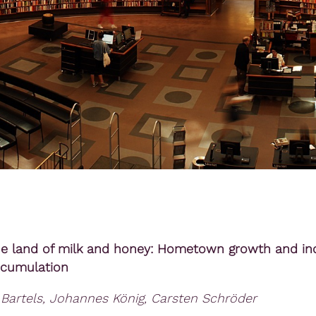
he land of milk and honey: Hometown growth and ind
ccumulation
 Bartels, Johannes König, Carsten Schröder