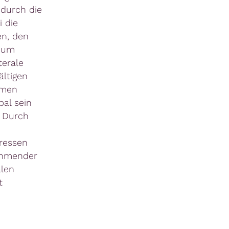
 durch die
 die
en, den
, um
terale
ältigen
umen
bal sein
 Durch
eressen
ehmender
alen
t