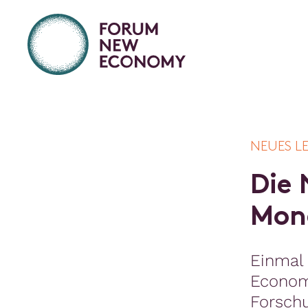
NEUES L
D
i
e
M
o
n
Einmal
Econom
Forsch