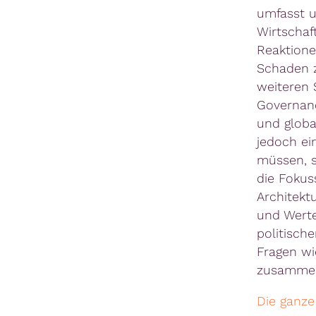
umfasst u
Wirtschaf
Reaktionen
Schaden z
weiteren 
Governanc
und globa
jedoch ei
müssen, s
die Fokus
Architekt
und Werte
politische
Fragen wi
zusammen
Die ganze