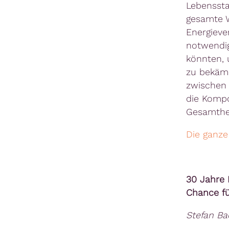
Lebenssta
gesamte W
Energieve
notwendi
könnten, 
zu bekämp
zwischen 
die Kompo
Gesamthei
Die ganze
30 Jahre 
Chance fu
Stefan Ba