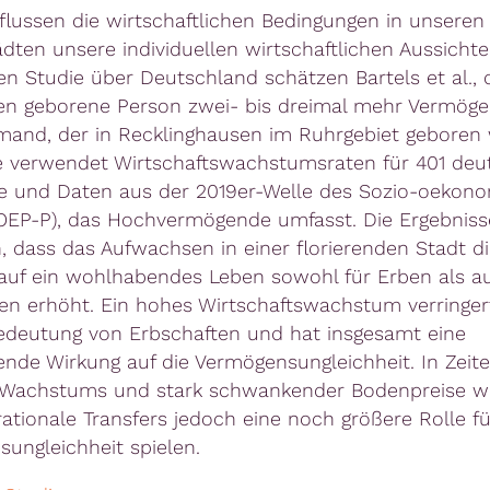
flussen die wirtschaftlichen Bedingungen in unseren
dten unsere individuellen wirtschaftlichen Aussichte
en Studie über Deutschland schätzen Bartels et al., 
n geborene Person zwei- bis dreimal mehr Vermöge
emand, der in Recklinghausen im Ruhrgebiet geboren
e verwendet Wirtschaftswachstumsraten für 401 deu
e und Daten aus der 2019er-Welle des Sozio-oekon
OEP-P), das Hochvermögende umfasst. Die Ergebnis
n, dass das Aufwachsen in einer florierenden Stadt di
uf ein wohlhabendes Leben sowohl für Erben als au
en erhöht. Ein hohes Wirtschaftswachstum verringer
Bedeutung von Erbschaften und hat insgesamt eine
ende Wirkung auf die Vermögensungleichheit. In Zeit
n Wachstums und stark schwankender Bodenpreise w
rationale Transfers jedoch eine noch größere Rolle fü
ungleichheit spielen.