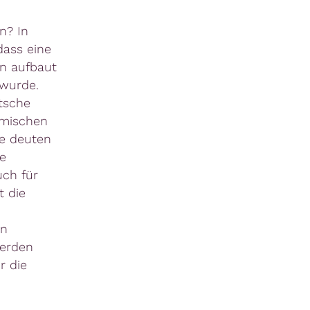
n? In
dass eine
n aufbaut
 wurde.
tsche
omischen
se deuten
e
ch für
t die
en
erden
r die