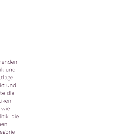
hmenden
ik und
tlage
ikt und
te die
tiken
 wie
tik, die
hen
egorie