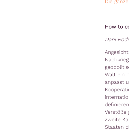
Die ganze
How to co
Dani Rodr
Angesicht
Nachkrie
geopoliti
Walt ein 
anpasst u
Kooperati
internati
definiere
Verstöße 
zweite Ka
Staaten d