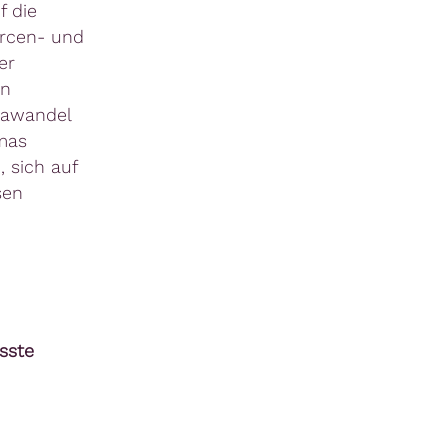
f die
urcen- und
er
en
mawandel
mas
 sich auf
sen
sste