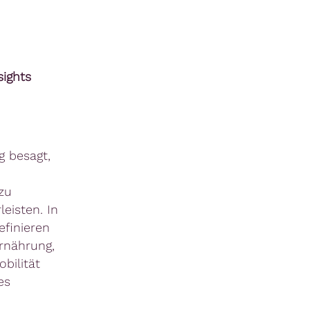
sights
g besagt,
zu
eisten. In
efinieren
rnährung,
bilität
es