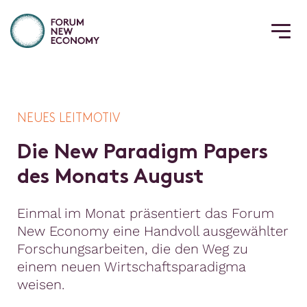
NEUES LEITMOTIV
D
i
e
N
e
w
P
a
r
a
d
i
g
m
P
a
p
e
r
s
d
e
s
M
o
n
a
t
s
A
u
g
u
s
t
Einmal im Monat präsentiert das Forum
New Economy eine Handvoll ausgewählter
Forschungsarbeiten, die den Weg zu
einem neuen Wirtschaftsparadigma
weisen.