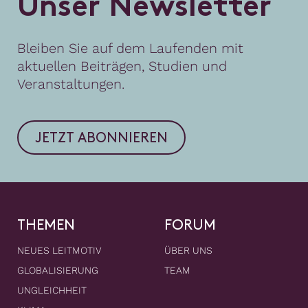
U
n
s
e
r
N
e
w
s
l
e
t
t
e
r
Bleiben Sie auf dem Laufenden mit
aktuellen Beiträgen, Studien und
Veranstaltungen.
JETZT ABONNIEREN
THEMEN
FORUM
NEUES LEITMOTIV
ÜBER UNS
GLOBALISIERUNG
TEAM
UNGLEICHHEIT