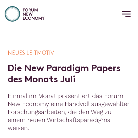
NEUES LEITMOTIV
D
i
e
N
e
w
P
a
r
a
d
i
g
m
P
a
p
e
r
s
d
e
s
M
o
n
a
t
s
J
u
l
i
Einmal im Monat präsentiert das Forum
New Economy eine Handvoll ausgewählter
Forschungsarbeiten, die den Weg zu
einem neuen Wirtschaftsparadigma
weisen.