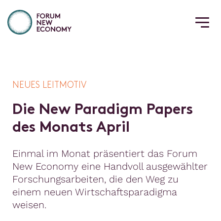
NEUES LEITMOTIV
D
i
e
N
e
w
P
a
r
a
d
i
g
m
P
a
p
e
r
s
d
e
s
M
o
n
a
t
s
A
p
r
i
l
Einmal im Monat präsentiert das Forum
New Economy eine Handvoll ausgewählter
Forschungsarbeiten, die den Weg zu
einem neuen Wirtschaftsparadigma
weisen.