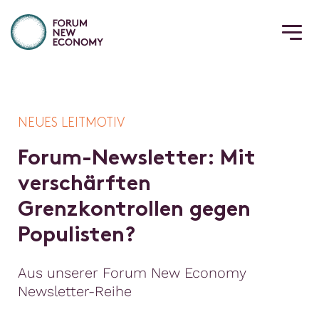
NEUES LEITMOTIV
F
o
r
u
m
-
N
e
w
s
l
e
t
t
e
r
:
M
i
t
v
e
r
s
c
h
ä
r
f
t
e
n
G
r
e
n
z
k
o
n
t
r
o
l
l
e
n
g
e
g
e
n
P
o
p
u
l
i
s
t
e
n
?
Aus unserer Forum New Economy
Newsletter-Reihe