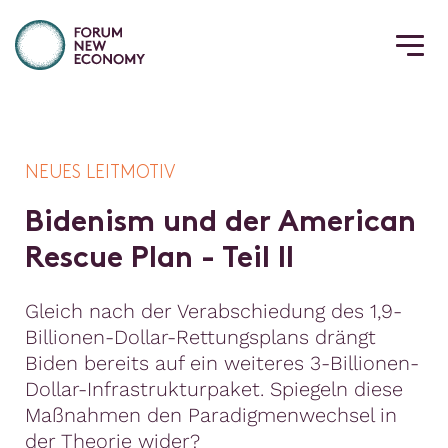
NEUES LEITMOTIV
B
i
d
e
n
i
s
m
u
n
d
d
e
r
A
m
e
r
i
c
a
n
R
e
s
c
u
e
P
l
a
n
-
T
e
i
l
I
I
Gleich nach der Verabschiedung des 1,9-
Billionen-Dollar-Rettungsplans drängt
Biden bereits auf ein weiteres 3-Billionen-
Dollar-Infrastrukturpaket. Spiegeln diese
Maßnahmen den Paradigmenwechsel in
der Theorie wider?