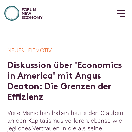
NEUES LEITMOTIV
D
i
s
k
u
s
s
i
o
n
ü
b
e
r
'
E
c
o
n
o
m
i
c
s
i
n
A
m
e
r
i
c
a
'
m
i
t
A
n
g
u
s
D
e
a
t
o
n
:
D
i
e
G
r
e
n
z
e
n
d
e
r
E
f
z
i
e
n
z
Viele Menschen haben heute den Glauben
an den Kapitalismus verloren, ebenso wie
jegliches Vertrauen in die als seine