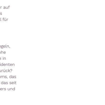
r auf
as
l für
geln,
ohe
 in
sidenten
zurück?
ums, das
 das seit
eers und