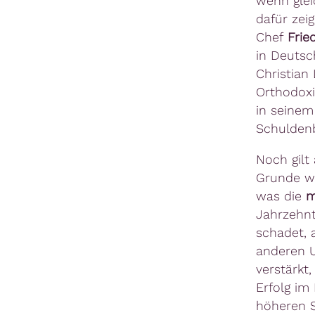
wenn glei
dafür zei
Chef
Frie
in Deuts
Christian
Orthodoxi
in seinem
Schuldenb
Noch gilt
Grunde wä
was die
m
Jahrzehnt
schadet, 
anderen U
verstärkt
Erfolg i
höheren S