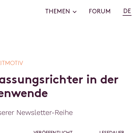
DE
THEMEN
FORUM
EITMOTIV
a
s
s
u
n
g
s
r
i
c
h
t
e
r
i
n
d
e
r
e
n
w
e
n
d
e
erer Newsletter-Reihe