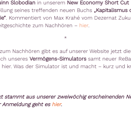
inn Slobodian
in unserem
New Economy Short Cut
ellung seines treffenden neuen Buchs
„Kapitalismus 
ie“
. Kommentiert von Max Krahé vom Dezernat Zukun
eitgeschichte zum Nachhören –
hier
.
*
 zum Nachhören gibt es auf unserer Website jetzt die
ch unseres
Vermögens-Simulators
samt neuer ReBa
 hier. Was der Simulator ist und macht – kurz und 
xt stammt aus unserer zweiwöchig erscheinenden Ne
r Anmeldung geht es
hier
.