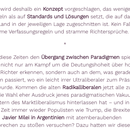
wird deshalb ein
Konzept
vorgeschlagen, das wenige
eln als auf
Standards und Lösungen
setzt, die auf d
Land in der jeweiligen Lage zugeschnitten ist. Kein Fal
me Verfassungsregeln und stramme Richtersprüche.
*
diese Zeiten den
Übergang zwischen Paradigmen
spie
h nicht nur am Kampf um die Deutungshoheit über h
Richter erkennen, sondern auch an dem, was gerade
n passiert, wo ein leicht irrer Ultraliberaler zum Prä
wurde. Kommen die alten
Radikalliberalen
jetzt alle 
die Wahl eher Ausdruck jenes paradigmatischen Vaku
tern des Marktliberalismus hinterlassen hat – und in
Zeit immer wieder Populisten wie Trump, die Brexit
n
Javier Milei in Argentinien
mit atemberaubenden
prechen zu stoßen versuchen? Dazu hatten wir diese