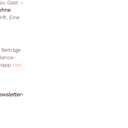
zu Gast –
ohne
ft. Eine
 Beiträge
lance-
knapp
hier
.
wsletter-