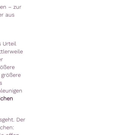
en – zur
er aus
 Urteil
tlerweile
er
rößere
 größere
s
hleunigen
lichen
sgeht. Der
echen: