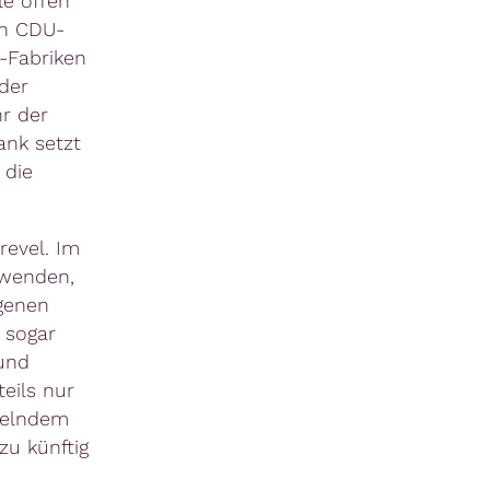
le offen
ch CDU-
-Fabriken
der
r der
ank setzt
 die
revel. Im
uwenden,
genen
 sogar
 und
eils nur
elndem
zu künftig