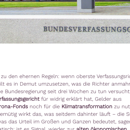
 zu den ehernen Regeln: wenn oberste Verfassungsri
 gilt es in Demut umzusetzen, was die Richter anmah
die Bundesregierung seit drei Wochen zu tun versucht,
fassungsgericht
für widrig erklärt hat, Gelder aus
rona-Fonds
noch für die
Klimatransformation
zu nut
emütig wirkt das, was seitdem dahinter läuft – die 
as das Urteil im Großen und Ganzen bedeutet, sage
tisch: ist es Signal, wieder zur
alten ökonomischen