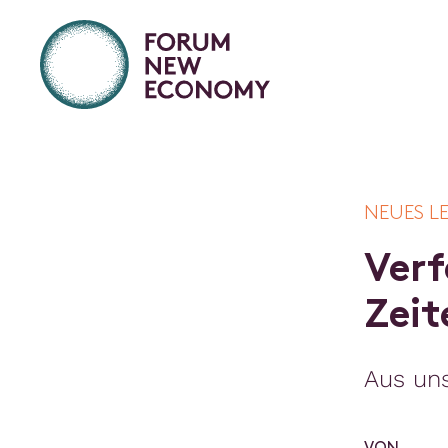
NEUES L
V
e
r
f
Z
e
i
t
Aus uns