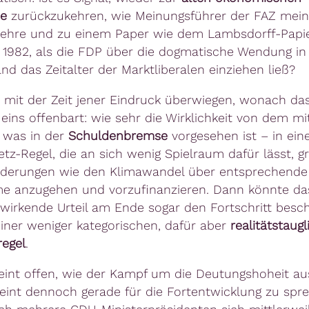
ie
zurückzukehren, wie Meinungsführer der FAZ mein
ehre und zu einem Paper wie dem Lambsdorff-Papi
1982, als die FDP über die dogmatische Wendung in
nd das Zeitalter der Marktliberalen einziehen ließ?
 mit der Zeit jener Eindruck überwiegen, wonach das
eins offenbart: wie sehr die Wirklichkeit von dem mit
 was in der
Schuldenbremse
vorgesehen ist – in ein
tz-Regel, die an sich wenig Spielraum dafür lässt, g
rderungen wie den Klimawandel über entsprechende
e anzugehen und vorzufinanzieren. Dann könnte da
wirkende Urteil am Ende sogar den Fortschritt besc
einer weniger kategorischen, dafür aber
realitätstaug
egel
.
int offen, wie der Kampf um die Deutungshoheit au
eint dennoch gerade für die Fortentwicklung zu spr