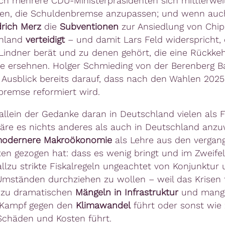
ch mehrere CDU-Ministerpräsidenten sich mittlerwei
gen, die Schuldenbremse anzupassen; und wenn au
drich Merz
die
Subventionen
zur Ansiedlung von Chip
chland
verteidigt
– und damit Lars Feld widerspricht, 
 Lindner berät und zu denen gehört, die eine Rückkeh
e ersehnen. Holger Schmieding von der Berenberg B
 Ausblick bereits darauf, dass nach den Wahlen 2025
remse reformiert wird.
 allein der Gedanke daran in Deutschland vielen als F
re es nichts anderes als auch in Deutschland anz
odernere Makroökonomie
als Lehre aus den vergan
en gezogen hat: dass es wenig bringt und im Zweifel
allzu strikte Fiskalregeln ungeachtet von Konjunktur
mständen durchziehen zu wollen – weil das Krisen t
, zu dramatischen
Mängeln in Infrastruktur
und mang
m Kampf gegen den
Klimawandel
führt oder sonst wie 
chäden und Kosten führt.