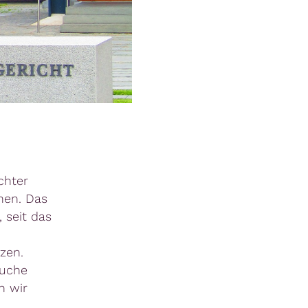
chter
nen. Das
 seit das
zen.
Suche
n wir