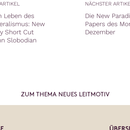
ARTIKEL
NÄCHSTER ARTIK
n Leben des
Die New Parad
beralismus: New
Papers des Mo
 Short Cut
Dezember
nn Slobodian
ZUM THEMA NEUES LEITMOTIV
E
ÜBERS