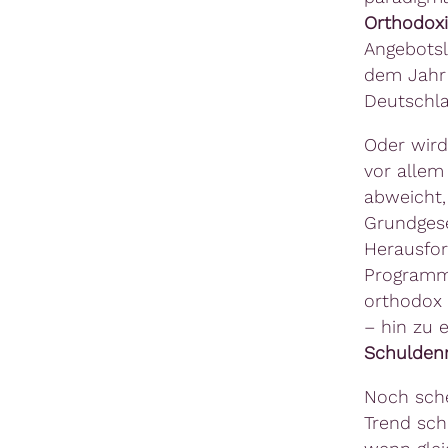
Orthodox
Angebotsl
dem Jahr 
Deutschla
Oder wird
vor allem 
abweicht,
Grundgese
Herausfo
Programm
orthodox 
– hin zu 
Schuldenr
Noch sche
Trend sch