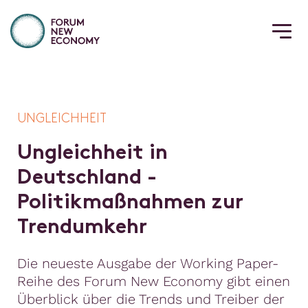
UNGLEICHHEIT
U
n
g
l
e
i
c
h
h
e
i
t
i
n
D
e
u
t
s
c
h
l
a
n
d
-
P
o
l
i
t
i
k
m
a
ß
n
a
h
m
e
n
z
u
r
T
r
e
n
d
u
m
k
e
h
r
Die neueste Ausgabe der Working Paper-
Reihe des Forum New Economy gibt einen
Überblick über die Trends und Treiber der