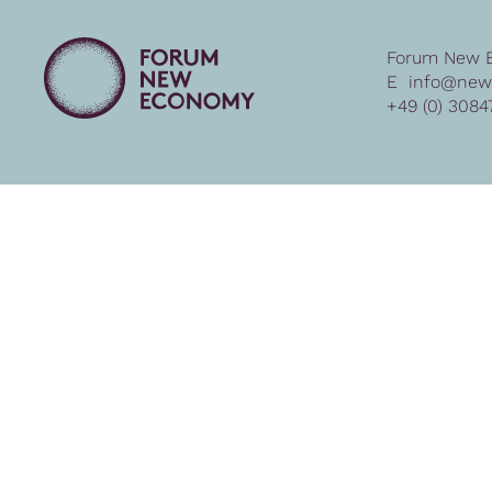
Forum New 
E
info@new
+49 (0) 3084