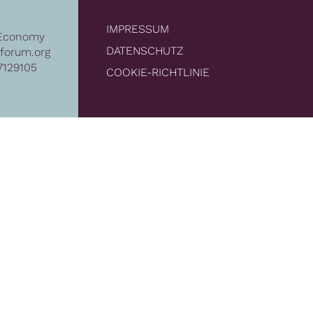
IMPRESSUM
Economy
DATENSCHUTZ
forum.org
7129105
COOKIE-RICHTLINIE