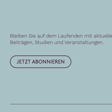
U
n
s
e
r
N
e
w
s
l
e
t
t
e
r
Bleiben Sie auf dem Laufenden mit aktuell
Beiträgen, Studien und Veranstaltungen.
JETZT ABONNIEREN