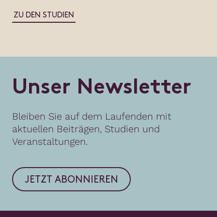
ZU DEN STUDIEN
U
n
s
e
r
N
e
w
s
l
e
t
t
e
r
Bleiben Sie auf dem Laufenden mit
aktuellen Beiträgen, Studien und
Veranstaltungen.
JETZT ABONNIEREN