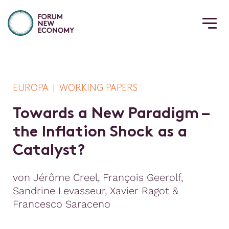
EUROPA | WORKING PAPERS
T
o
w
a
r
d
s
a
N
e
w
P
a
r
a
d
i
g
m
–
t
h
e
I
n
f
a
t
i
o
n
S
h
o
c
k
a
s
a
C
a
t
a
l
y
s
t
?
von Jérôme Creel, François Geerolf,
Sandrine Levasseur, Xavier Ragot &
Francesco Saraceno