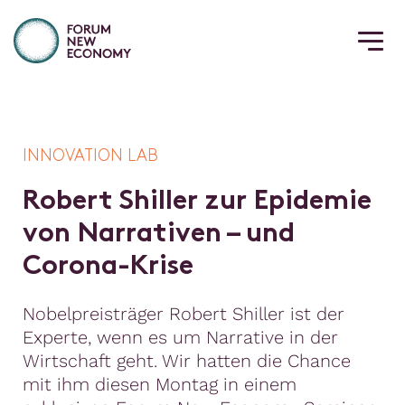
INNOVATION LAB
R
o
b
e
r
t
S
h
i
l
l
e
r
z
u
r
E
p
i
d
e
m
i
e
v
o
n
N
a
r
r
a
t
i
v
e
n
–
u
n
d
C
o
r
o
n
a
-
K
r
i
s
e
Nobelpreisträger Robert Shiller ist der
Experte, wenn es um Narrative in der
Wirtschaft geht. Wir hatten die Chance
mit ihm diesen Montag in einem