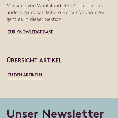
Messung von Wohlstand geht? Um diese und
andere grundsätzlichere Herausforderungen
geht es in dieser Sektion.
ZUR KNOWLEDGE BASE
ÜBERSICHT ARTIKEL
ZU DEN ARTIKELN
U
n
s
e
r
N
e
w
s
l
e
t
t
e
r